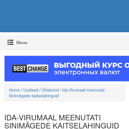
Mеню
Home
/
Uudised
/
Ühiskond
/
Ida-Virumaal meenutati
Sinimägede kaitselahinguid
IDA-VIRUMAAL MEENUTATI
SINIMÄGEDE KAITSELAHINGUID