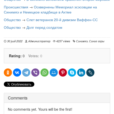
Происшествия
→
Осквернены Мемориал эсэсовцам на
Синимяэ и Немецкое кладбище в Ахтме
Общество
→
Слет ветеранов 20-й дивизии Ваффен-СС
Общество
→
Долг перед солдатом
30 juuli 2022
Администратор
4237 views
Синимяэ
,
Синие горы
Rating:
0
Votes:
0
Comments
No comments yet. Yours will be the first!