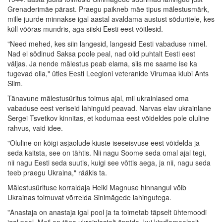
Grenaderimäe pärast. Praegu paikneb mäe tipus mälestusmärk,
mille juurde minnakse igal aastal avaldama austust sõduritele, kes
küll võõras mundris, aga siiski Eesti eest võitlesid.
"Need mehed, kes siin langesid, langesid Eesti vabaduse nimel.
Nad ei sõdinud Saksa poole peal, nad olid puhtalt Eesti eest
väljas. Ja nende mälestus peab elama, siis me saame ise ka
tugevad olla," ütles Eesti Leegioni veteranide Virumaa klubi Ants
Silm.
Tänavune mälestusüritus toimus ajal, mil ukrainlased oma
vabaduse eest veriseid lahinguid peavad. Narvas elav ukrainlane
Sergei Tsvetkov kinnitas, et kodumaa eest võideldes pole oluline
rahvus, vaid idee.
"Oluline on kõigi asjaolude kiuste iseseisvuse eest võidelda ja
seda kaitsta, see on tähtis. Nii nagu Soome seda omal ajal tegi,
nii nagu Eesti seda suutis, kuigi see võttis aega, ja nii, nagu seda
teeb praegu Ukraina," rääkis ta.
Mälestusürituse korraldaja Heiki Magnuse hinnangul võib
Ukrainas toimuvat võrrelda Sinimägede lahingutega.
"Anastaja on anastaja igal pool ja ta toimetab täpselt ühtemoodi