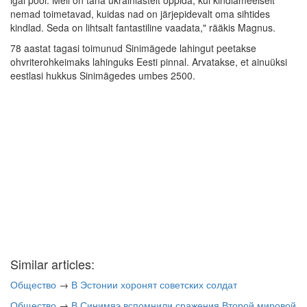
igal pool. Meil on täna ukrainlastelt õppida, kui kindlameelselt
nemad toimetavad, kuidas nad on järjepidevalt oma sihtides
kindlad. Seda on lihtsalt fantastiline vaadata," rääkis Magnus.
78 aastat tagasi toimunud Sinimägede lahingut peetakse
ohvriterohkeimaks lahinguks Eesti pinnal. Arvatakse, et ainuüksi
eestlasi hukkus Sinimägedes umbes 2500.
Similar articles:
Общество
→
В Эстонии хоронят советских солдат
Общество
→
В Синимяэ вспомнили сражения Второй мировой