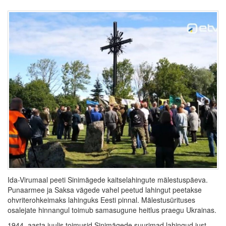
Ida-Virumaal peeti Sinimägede kaitselahingute mälestuspäeva.
Punaarmee ja Saksa vägede vahel peetud lahingut peetakse
ohvriterohkeimaks lahinguks Eesti pinnal. Mälestusürituses
osalejate hinnangul toimub samasugune heitlus praegu Ukrainas.
1944. aasta juulis toimusid Sinimägede suurimad lahingud just