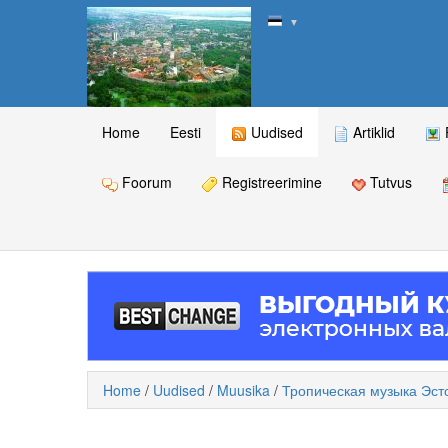
▼
Home
Eesti
Uudised
Artiklid
Foorum
Registreerimine
Tutvus
Home
/
Uudised
/
Muusika
/
Тропическая музыка Эст