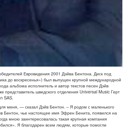
победителей Евровидения 2001 Дэйва Бентона. Диск под
ика до воскресенья») был выпущен крупной международной
хода альбома исполнитель и автор текстов песен Дэйв
же представитель шведского отделения Universal Music Герт
n SAS.
ля меня, — сказал Дэйв Бентон. – Я родом с маленького
йв Бентон, чье настоящее имя Эфрен Бенита, появился на
 когда мною заинтересовалась такая крупная компания
 добился». Я благодарен всем людям, которые помогли