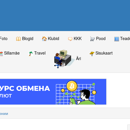
Foto
Blogid
Klubid
KKK
Pood
Teade
Sillamäe
Travel
Sisukaart
Äri
онии