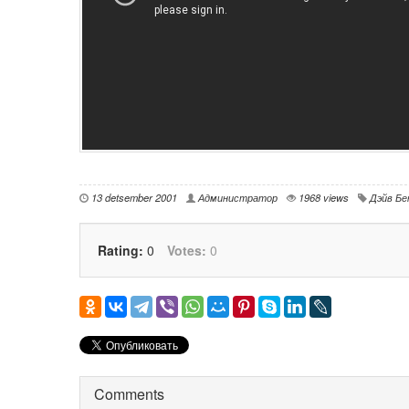
13 detsember 2001
Администратор
1968 views
Дэйв Б
Rating:
0
Votes:
0
Comments