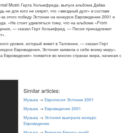
ersal Music Герта Хольмфреда, выпуск альбома Дэйва
 ни для кого не секрет, что «звездный дуэт» в составе
за этого победу Эстонии на конкурсе Евровидение 2001 и
а. «Не стоит удивляться тому, что на альбоме «From
идения, — сказал Герт Хольмфред. — Песня принадлежит
т».
ого уровня, который живет в Таллинне, — сказал Герт
нкурсе Евровидения, Эстония заявила о себе всему миру».
а Евровидения» появится во многих странах мира, начиная с
Similar articles:
Музыка
→
Европесня Эстонии 2001
Музыка
→
Евровидение 2001
Музыка
→
Эстония выиграла конкурс
Евровидение
Музыка
→
Впереди Европы всей!