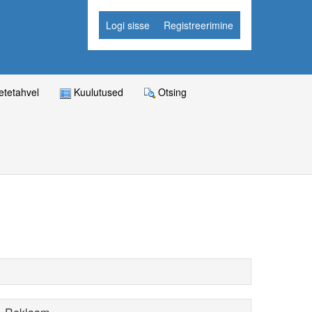
Logi sisse
Registreerimine
tetahvel
Kuulutused
Otsing