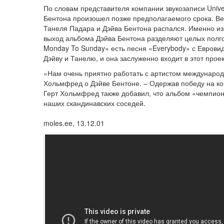
По словам представителя компании звукозаписи Univ
Бентона произошел позже предполагаемого срока. Ведь
Танеля Падара и Дэйва Бентона распался. Именно из-
выход альбома Дэйва Бентона разделяют целых полгод
Monday To Sunday» есть песня «Everybody» с Евров
Дэйву и Танелю, и она заслуженно входит в этот проек
«Нам очень приятно работать с артистом международн
Хольмфред о Дэйве Бентоне. – Одержав победу на ко
Герт Хольмфред также добавил, что альбом «чемпион
наших скандинавских соседей.
moles.ee, 13.12.01