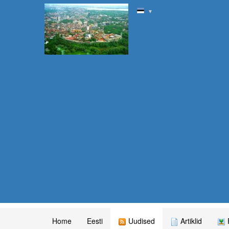
▼
Home
Eesti
Uudised
Artiklid