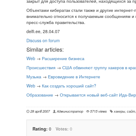
закрыт для доступа пользователей, находящихся за 
Объектами кибератак стали также и другие интернет-
внимательно относится к получаемым сообщениям и
пресс-служба правительства.
delfi.ee, 28.04.07
Discuss on forum
Similar articles:
Web
→
Расширение бизнеса
Происшествия
→
США обвиняют группу хакеров в кра
Музыка
→
Евровидение в Интернете
Web
→
Как создать хороший сайт?
Образование
→
Открывается новый веб-сайт Ида-Ви
28 aprill 2007
Администратор
5715 views
хакеры
,
сайт
Rating:
0
Votes:
0