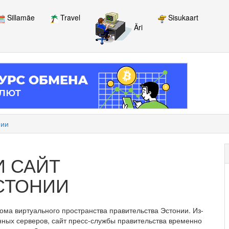
Sillamäe
Travel
Sisukaart
Äri
нии
И САЙТ
СТОНИИ
лома виртуального пространства правительства Эстонии. Из-
нных серверов, сайт пресс-службы правительства временно