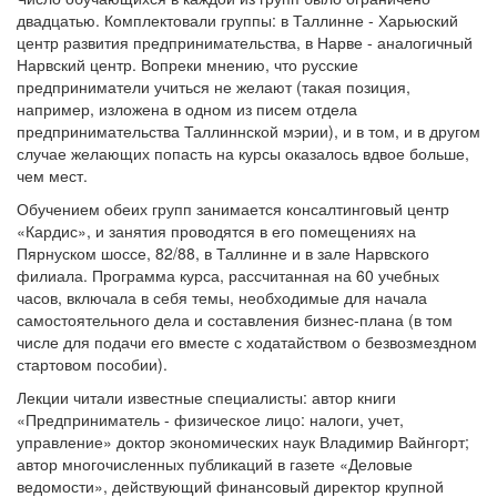
двадцатью. Комплектовали группы: в Таллинне - Харьюский
центр развития предпринимательства, в Нарве - аналогичный
Нарвский центр. Вопреки мнению, что русские
предприниматели учиться не желают (такая позиция,
например, изложена в одном из писем отдела
предпринимательства Таллиннской мэрии), и в том, и в другом
случае желающих попасть на курсы оказалось вдвое больше,
чем мест.
Обучением обеих групп занимается консалтинговый центр
«Кардис», и занятия проводятся в его помещениях на
Пярнуском шоссе, 82/88, в Таллинне и в зале Нарвского
филиала. Программа курса, рассчитанная на 60 учебных
часов, включала в себя темы, необходимые для начала
самостоятельного дела и составления бизнес-плана (в том
числе для подачи его вместе с ходатайством о безвозмездном
стартовом пособии).
Лекции читали известные специалисты: автор книги
«Предприниматель - физическое лицо: налоги, учет,
управление» доктор экономических наук Владимир Вайнгорт;
автор многочисленных публикаций в газете «Деловые
ведомости», действующий финансовый директор крупной