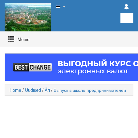
▼
Mеню
Home
/
Uudised
/
Äri
/
Выпуск в школе предпринимателей