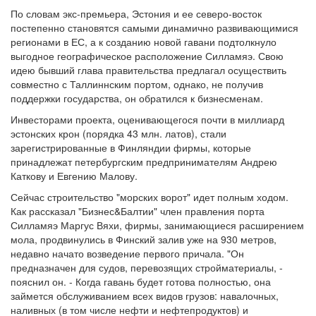
По словам экс-премьера, Эстония и ее северо-восток
постепенно становятся самыми динамично развивающимися
регионами в ЕС, а к созданию новой гавани подтолкнуло
выгодное географическое расположение Силламяэ. Свою
идею бывший глава правительства предлагал осуществить
совместно с Таллиннским портом, однако, не получив
поддержки государства, он обратился к бизнесменам.
Инвесторами проекта, оценивающегося почти в миллиард
эстонских крон (порядка 43 млн. латов), стали
зарегистрированные в Финляндии фирмы, которые
принадлежат петербургским предпринимателям Андрею
Каткову и Евгению Малову.
Сейчас строительство "морских ворот" идет полным ходом.
Как рассказал "Бизнес&Балтии" член правления порта
Силламяэ Маргус Вяхи, фирмы, занимающиеся расширением
мола, продвинулись в Финский залив уже на 930 метров,
недавно начато возведение первого причала. "Он
предназначен для судов, перевозящих стройматериалы, -
пояснил он. - Когда гавань будет готова полностью, она
займется обслуживанием всех видов грузов: навалочных,
наливных (в том числе нефти и нефтепродуктов) и