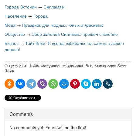
Города Эстонии
→
Силламяэ
Население
→
Города
Мода
→
Праздник для модных, юных и красивых
Общество
→
Сбор жителей Силламяэ прошел спокойно
Бизнес
→
Тийт Вяхи: Я всегда взбирался на самое высокое
дерево!
1 juuni 2004
Администратор
2855 views
Силламяэ
,
порт
,
Silmet
Grupp
Comments
No comments yet. Yours will be the first!