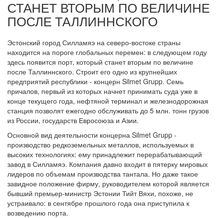
СТАНЕТ ВТОРЫМ ПО ВЕЛИЧИНЕ
ПОСЛЕ ТАЛЛИННСКОГО
Эстонский город Силламяэ на северо-востоке страны
находится на пороге глобальных перемен: в следующем году
здесь появится порт, который станет вторым по величине
после Таллиннского. Строит его одно из крупнейших
предприятий республики - концерн Silmet Grupp. Семь
причалов, первый из которых начнет принимать суда уже в
конце текущего года, нефтяной терминал и железнодорожная
станция позволят ежегодно обслуживать до 5 млн. тонн грузов
из России, государств Евросоюза и Азии.
Основной вид деятельности концерна Silmet Grupp -
производство редкоземельных металлов, используемых в
высоких технологиях: ему принадлежит перерабатывающий
завод в Силламяэ. Компания давно входит в пятерку мировых
лидеров по объемам производства тантала. Но даже такое
завидное положение фирму, руководителем которой является
бывший премьер-министр Эстонии Тийт Вяхи, похоже, не
устраивало: в сентябре прошлого года она приступила к
возведению порта.