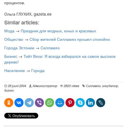
процентов.
Ольга ГЛУХИХ, gazeta.ee
Similar articles:
Мода
→
Праздник для модных, юных и красивых
Общество
→
Сбор жителей Силламяэ прошел спокойно
Города Эстонии
→
Силламяэ
Бизнес
→
Тийт Вяхи: Я всегда взбирался на самое высокое
дерево!
Население
→
Города
28 juuni 2004
Администратор
2823 views
Силламяэ
,
инкубатор
,
бизнес