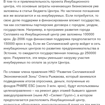
В том-то и привлекательность проекта Инкубационного
центра, что основные затраты начинающих бизнесменов уже
заложены в статьи бюджета Центра. Но частичное погашение
все же возлагается и на инкубируемых. Если потребуется, то
свою долю поддержки в финансировании вложит государство,
так как составлены партнерские договора с городом, уездом,
государством. Например, в программе развития города
Силламяэ на Инкубационный центр уже заложены 100000
крон. До 2006 года финансовая поддержка предполагается по
150000 крон в год. Если же Силламяэский центр войдет в сеть
инкубационных центров по развитию предпринимательства в
Эстонии, то ожидается государственная помощь до 250000
крон. Разумеется, эти меры уменьшат нагрузку участия
инкубируемых по оплате за услуги Центра.
По словам члена правления НКО “Развитие Силламяэской
Экономической Зоны” Олега Рыжакова, который занимался
подведением итогов опросника, деньги, полученные из
фондов PHARE ESC (около 3 млн. крон), будут использованы
целенаправленно – на ремонт двух этажей бывшего здания
заводоуправления (ныне АО «Силмет Групп»), в котором
предполагается расположить Инкубационный центр,
полностью оборудовать консультационный пункт на три места,