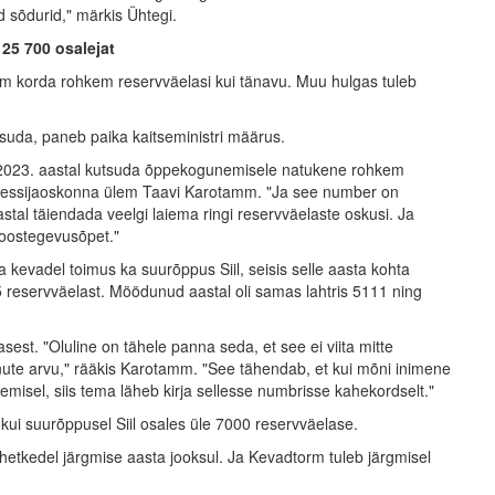
 sõdurid," märkis Ühtegi.
25 700 osalejat
olm korda rohkem reservväelasi kui tänavu. Muu hulgas tuleb
tsuda, paneb paika kaitseministri määrus.
et 2023. aastal kutsuda õppekogunemisele natukene rohkem
e pressijaoskonna ülem Taavi Karotamm. "Ja see number on
stal täiendada veelgi laiema ringi reservväelaste oskusi. Ja
koostegevusõpet."
kevadel toimus ka suurõppus Siil, seisis selle aasta kohta
reservväelast. Möödunud aastal oli samas lahtris 5111 ning
est. "Oluline on tähele panna seda, et see ei viita mitte
nute arvu," rääkis Karotamm. "See tähendab, et kui mõni inimene
isel, siis tema läheb kirja sellesse numbrisse kahekordselt."
ui suurõppusel Siil osales üle 7000 reservväelase.
hetkedel järgmise aasta jooksul. Ja Kevadtorm tuleb järgmisel