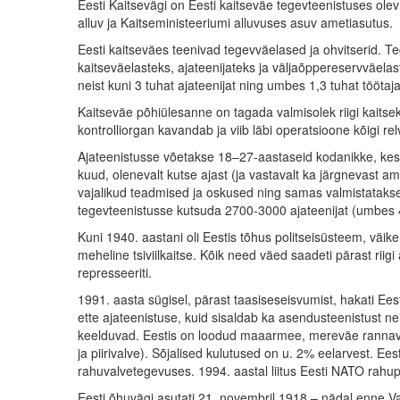
Eesti Kaitsevägi on Eesti kaitseväe tegevteenistuses olev 
alluv ja Kaitseministeeriumi alluvuses asuv ametiasutus.
Eesti kaitseväes teenivad tegevväelased ja ohvitserid. T
kaitseväelasteks, ajateenijateks ja väljaõppereservväel
neist kuni 3 tuhat ajateenijat ning umbes 1,3 tuhat töötajat
Kaitseväe põhiülesanne on tagada valmisolek riigi kaitsek
kontrolliorgan kavandab ja viib läbi operatsioone kõigi r
Ajateenistusse võetakse 18–27-aastaseid kodanikke, kes 
kuud, olenevalt kutse ajast (ja vastavalt ka järgnevast 
vajalikud teadmised ja oskused ning samas valmistatakse
tegevteenistusse kutsuda 2700-3000 ajateenijat (umbes 40
Kuni 1940. aastani oli Eestis tõhus politseisüsteem, väik
meheline tsiviilkaitse. Kõik need väed saadeti pärast riig
represseeriti.
1991. aasta sügisel, pärast taasiseseisvumist, hakati Ee
ette ajateenistuse, kuid sisaldab ka asendusteenistust nei
keelduvad. Eestis on loodud maaarmee, mereväe rannavalv
ja piirivalve). Sõjalised kulutused on u. 2% eelarvest. Ee
rahuvalvetegevuses. 1994. aastal liitus Eesti NATO rah
Eesti õhuvägi asutati 21. novembril 1918 – nädal enne Va