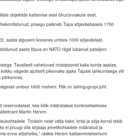
iliste objektide kaitsmise eest õhurünnakute eest.
kahekordistunud, praegu paikneb Tapa sõjaväebaasis 1700
022. aasta alguseni koosnes umbes 1000 sõjaväelast.
ödunud aasta lõpus on NATO riigid lubanud pataljoni
sega. Tavaliselt vahetuvad rotatsioonid kaks korda aastas,
ud kokku vägede ajutiselt pikemaks ajaks Tapale lahkumisega või
 piirkonnas.
 vägesid umbes 1600 meheni. Riik on lahingugrupi juht.
0 reservväelast, kes kõik määratakse konkreetsetesse
alleitnant Martin Herem.
ohtadele. Tooksin neist välja kaks: kriisi ja sõja korral tekib
eks ei pruugi olla sõjaaja ametikohtadele määratud ja
mis enne sõjahetke," rääkis Herem kaitseministeeriumi