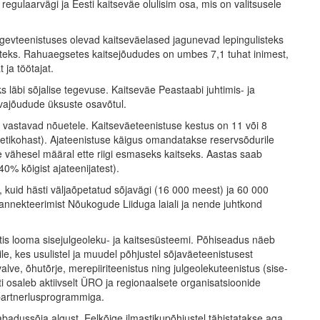
regulaarvägi ja Eesti kaitseväe olulisim osa, mis on valitsusele
egevteenistuses olevad kaitseväelased jagunevad lepingulisteks
asteks. Rahuaegsetes kaitsejõududes on umbes 7,1 tuhat inimest,
 ja töötajat.
s läbi sõjalise tegevuse. Kaitseväe Peastaabi juhtimis- ja
elvajõudude üksuste osavõtul.
vastavad nõuetele. Kaitseväeteenistuse kestus on 11 või 8
ametikohast). Ajateenistuse käigus omandatakse reservsõdurile
 vähesel määral ette riigi esmaseks kaitseks. Aastas saab
% kõigist ajateenijatest).
e, kuid hästi väljaõpetatud sõjavägi (16 000 meest) ja 60 000
i annekteerimist Nõukogude Liiduga laiali ja nende juhtkond
stis looma sisejulgeoleku- ja kaitsesüsteemi. Põhiseadus näeb
le, kes usulistel ja muudel põhjustel sõjaväeteenistusest
e, õhutõrje, merepiiriteenistus ning julgeolekuteenistus (sise-
sti osaleb aktiivselt ÜRO ja regionaalsete organisatsioonide
upartnerlusprogrammiga.
badussõja algust. Eelkõige ilmastikupõhjustel tähistatakse aga