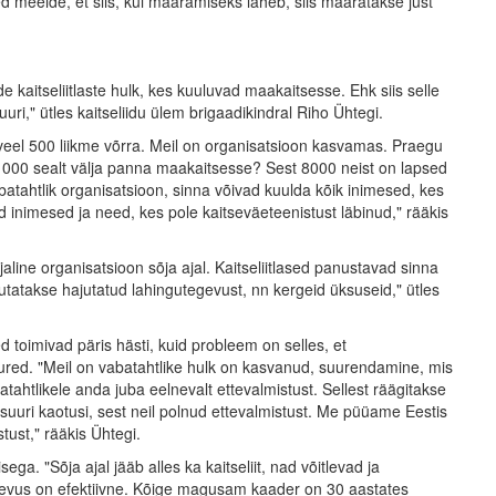
ed meelde, et siis, kui määramiseks läheb, siis määratakse just
 kaitseliitlaste hulk, kes kuuluvad maakaitsesse. Ehk siis selle
ri," ütles kaitseliidu ülem brigaadikindral Riho Ühtegi.
eel 500 liikme võrra. Meil on organisatsioon kasvamas. Praegu
0 000 sealt välja panna maakaitsesse? Sest 8000 neist on lapsed
abatahtlik organisatsioon, sinna võivad kuulda kõik inimesed, kes
inimesed ja need, kes pole kaitseväeteenistust läbinud," rääkis
aline organisatsioon sõja ajal. Kaitseliitlased panustavad sinna
utatakse hajutatud lahingutegevust, nn kergeid üksuseid," ütles
toimivad päris hästi, kuid probleem on selles, et
ured. "Meil on vabatahtlike hulk on kasvanud, suurendamine, mis
tahtlikele anda juba eelnevalt ettevalmistust. Sellest räägitakse
suuri kaotusi, sest neil polnud ettevalmistust. Me püüame Eestis
tust," rääkis Ühtegi.
ega. "Sõja ajal jääb alles ka kaitseliit, nad võitlevad ja
gevus on efektiivne. Kõige magusam kaader on 30 aastates