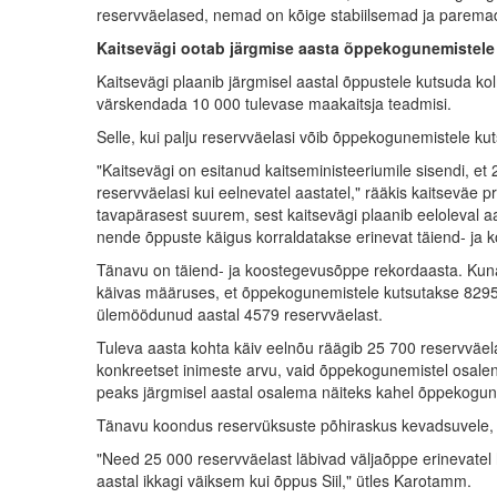
reservväelased, nemad on kõige stabiilsemad ja paremad
Kaitsevägi ootab järgmise aasta õppekogunemistele 
Kaitsevägi plaanib järgmisel aastal õppustele kutsuda k
värskendada 10 000 tulevase maakaitsja teadmisi.
Selle, kui palju reservväelasi võib õppekogunemistele ku
"Kaitsevägi on esitanud kaitseministeeriumile sisendi, 
reservväelasi kui eelnevatel aastatel," rääkis kaitsevä
tavapärasest suurem, sest kaitsevägi plaanib eeloleval aa
nende õppuste käigus korraldatakse erinevat täiend- ja 
Tänavu on täiend- ja koostegevusõppe rekordaasta. Kuna 
käivas määruses, et õppekogunemistele kutsutakse 8295 
ülemöödunud aastal 4579 reservväelast.
Tuleva aasta kohta käiv eelnõu räägib 25 700 reservväelas
konkreetset inimeste arvu, vaid õppekogunemistel osale
peaks järgmisel aastal osalema näiteks kahel õppekogunem
Tänavu koondus reservüksuste põhiraskus kevadsuvele, k
"Need 25 000 reservväelast läbivad väljaõppe erinevatel 
aastal ikkagi väiksem kui õppus Siil," ütles Karotamm.