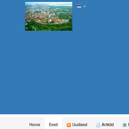
▼
Home
Eesti
Uudised
Artiklid