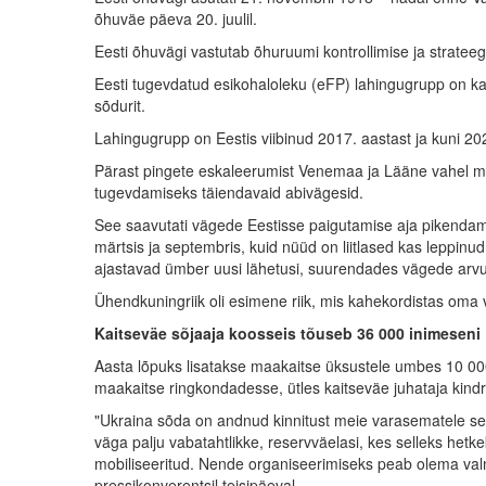
õhuväe päeva 20. juulil.
Eesti õhuvägi vastutab õhuruumi kontrollimise ja strateeg
Eesti tugevdatud esikohaloleku (eFP) lahingugrupp on 
sõdurit.
Lahingugrupp on Eestis viibinud 2017. aastast ja kuni 2
Pärast pingete eskaleerumist Venemaa ja Lääne vahel mö
tugevdamiseks täiendavaid abivägesid.
See saavutati vägede Eestisse paigutamise aja pikendami
märtsis ja septembris, kuid nüüd on liitlased kas leppin
ajastavad ümber uusi lähetusi, suurendades vägede arvu
Ühendkuningriik oli esimene riik, mis kahekordistas oma
Kaitseväe sõjaaja koosseis tõuseb 36 000 inimeseni
Aasta lõpuks lisatakse maakaitse üksustele umbes 10 00
maakaitse ringkondadesse, ütles kaitseväe juhataja kindr
"Ukraina sõda on andnud kinnitust meie varasematele seisuk
väga palju vabatahtlikke, reservväelasi, kes selleks hetk
mobiliseeritud. Nende organiseerimiseks peab olema val
pressikonverentsil teisipäeval.