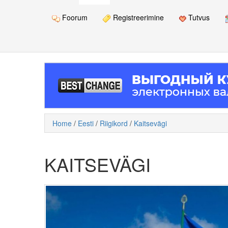
Foorum
Registreerimine
Tutvus
Home
/
Eesti
/
Riigikord
/
Kaitsevägi
KAITSEVÄGI