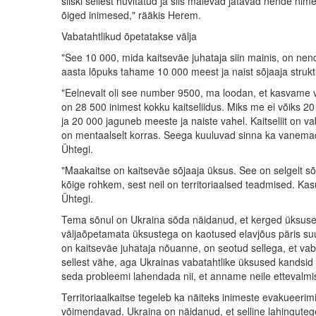
siiski sellest huvitatud ja siis malevad jätavad nende nim
õiged inimesed," rääkis Herem.
Vabatahtlikud õpetatakse välja
"See 10 000, mida kaitseväe juhataja siin mainis, on nende
aasta lõpuks tahame 10 000 meest ja naist sõjaaja struktuu
"Eelnevalt oli see number 9500, ma loodan, et kasvame v
on 28 500 inimest kokku kaitseliidus. Miks me ei võiks 2
ja 20 000 jaguneb meeste ja naiste vahel. Kaitseliit on v
on mentaalselt korras. Seega kuuluvad sinna ka vanemad 
Ühtegi.
"Maakaitse on kaitseväe sõjaaja üksus. See on selgelt sõj
kõige rohkem, sest neil on territoriaalsed teadmised. Kas
Ühtegi.
Tema sõnul on Ukraina sõda näidanud, et kerged üksused 
väljaõpetamata üksustega on kaotused elavjõus päris su
on kaitseväe juhataja nõuanne, on seotud sellega, et vaba
sellest vähe, aga Ukrainas vabatahtlike üksused kandsid 
seda probleemi lahendada nii, et anname neile ettevalmis
Territoriaalkaitse tegeleb ka näiteks inimeste evakueerimis
võimendavad. Ukraina on näidanud, et selline lahingute