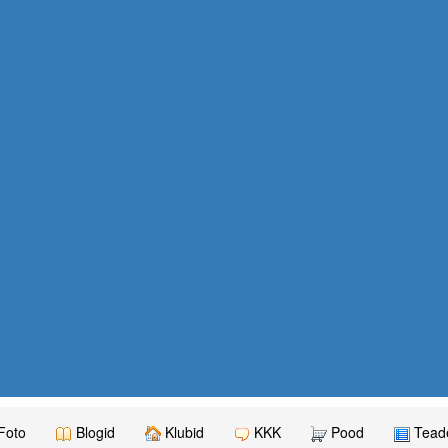
Foto
Blogid
Klubid
KKK
Pood
Teade