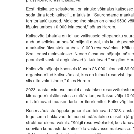
Eesti riigikaitse seisukohalt on ainuke võimalus kaitsesse
seda täna teeb kaitseliit, märkis ta. "Suurendame maakait
territoriaalüksused. Meie senine plaan on olnud 9500 võitlej
lõpuks umbes 10 000 inimeseni," sõnas Herem.
Kaitseväe juhataja on teinud valitsusele ettepaneku suure
andnud selleks umbes 30 miljonit eurot, mis kulub peamis
maakaitse üksustele umbes 10 000 reservväelast. Kõik 
Sealt edasi malevatesse. Nende ülesanne sõjaaja mõistes
peamiselt vastast aeglustavad ja kulutavad," selgitas He
Kaitseväe sõjaaja koosseis tõuseb 26 000 inimeselt 36 
organiseeritud kaitseväelast, kes on tulnud reservist. I
siis ette valmistame," ütles Herem.
2023. aasta esimesel poolel alustatakse reservväelaste 
kiirreageerimisüksustesse määratud, valitakse välja 10 0
mis toimuvad maakondade territooriumitel. Kaitsevägi toe
Reservväelaste õppekogunemised toimuvad 2023. aasta t
tegutsema hakkavad. Inimesed määratakse elukoha järgi,
struktuur olema valmis. "Kõigil reservväelastel, kes tahav
soovitan kohe astuda kaitseliidu vastavasse malevasse. 