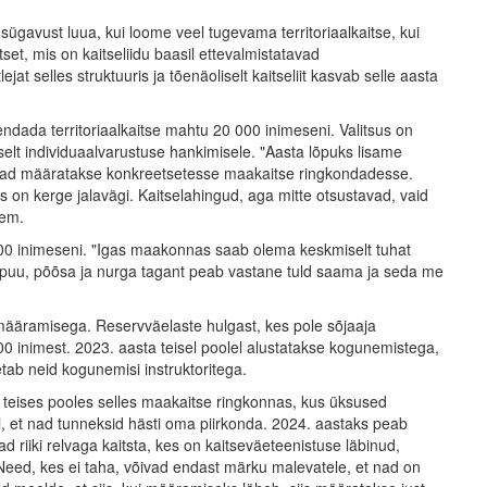
 sügavust luua, kui loome veel tugevama territoriaalkaitse, kui
set, mis on kaitseliidu baasil ettevalmistatavad
at selles struktuuris ja tõenäoliselt kaitseliit kasvab selle aasta
ndada territoriaalkaitse mahtu 20 000 inimeseni. Valitsus on
elt individuaalvarustuse hankimisele. "Aasta lõpuks lisame
nad määratakse konkreetsetesse maakaitse ringkondadesse.
 on kerge jalavägi. Kaitselahingud, aga mitte otsustavad, vaid
rem.
000 inimeseni. "Igas maakonnas saab olema keskmiselt tuhat
ga puu, põõsa ja nurga tagant peab vastane tuld saama ja seda me
määramisega. Reservväelaste hulgast, kes pole sõjaaja
00 inimest. 2023. aasta teisel poolel alustatakse kogunemistega,
tab neid kogunemisi instruktoritega.
eises pooles selles maakaitse ringkonnas, kus üksused
 et nad tunneksid hästi oma piirkonda. 2024. aastaks peab
ad riiki relvaga kaitsta, kes on kaitseväeteenistuse läbinud,
Need, kes ei taha, võivad endast märku malevatele, et nad on