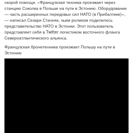
скорой помощи. «Французская техника проезжает через
станцию Соколка в Польше на пути в Эстонию. Оборудование
— часть расширенных передовых сил НАТО (в Прибалтике)»,
— написал Сезари Стачняк, чьим роликом поделилось
представительство НАТО в Эстонии. Этот пользователь
представляет себя в Twitter логистиком восточного фланга
Североатлантического альянса.
Французская бронетехника проезжает Польшу на пути в
Эстонию