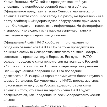
Кроме Эстонии, НАТО сейчас проводит масштабную
операцию по переброске военной техники и в Литву.
Официальное представительство Североатлантического
альянса в Литве сообщило сегодня о разгрузке бронетехники в
порту Клайпеды. «Нидерландское оборудование приехало в
порт Клайпеда», — говорится в информации. На фотографиях
и видеоролике видно, как из парома выгружают танки и
самоходные артиллерийские установки.
Официальный сайт НАТО сообщает, что операция по
созданию батальонов НАТО в Прибалтике проводится по
решению саммита Североатлантического альянса, который
состоялся в прошлом году в Варшаве. Его суть — НАТО
создает передовые силы присутствия на границе с Россией —
в Эстонии, Латвии, Литве, Польше и черноморском регионе.
Это — крупнейшая операция НАТО за последние
десятилетия. В каждой из стран формируется боевая группа в
форме батальона. Как утверждают в НАТО, передовые силы
присутствия — не угроза России, а демонстрация силы
альянса и того, что атака на одного члена НАТО будет
расцениваться, как нападение на весь Североатлантический
альянс.
https://eadaily.com/ru/news/2017/03/21/nato-perebrasyvaet-k-