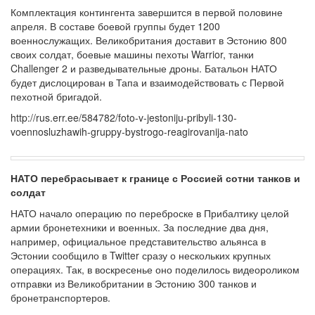
Комплектация контингента завершится в первой половине
апреля. В составе боевой группы будет 1200
военнослужащих. Великобритания доставит в Эстонию 800
своих солдат, боевые машины пехоты Warrior, танки
Challenger 2 и разведывательные дроны. Батальон НАТО
будет дислоцирован в Тапа и взаимодействовать с Первой
пехотной бригадой.
http://rus.err.ee/584782/foto-v-jestoniju-pribyli-130-
voennosluzhawih-gruppy-bystrogo-reagirovanija-nato
НАТО перебрасывает к границе с Россией сотни танков и
солдат
НАТО начало операцию по переброске в Прибалтику целой
армии бронетехники и военных. За последние два дня,
например, официальное представительство альянса в
Эстонии сообщило в Twitter сразу о нескольких крупных
операциях. Так, в воскресенье оно поделилось видеороликом
отправки из Великобритании в Эстонию 300 танков и
бронетранспортеров.