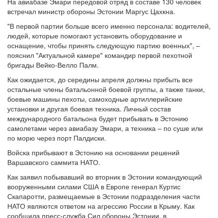
На авиабазе Эмари передовой отряд в составе 130 человек
встречал министр обороны Эстонии Маргус Цахкна.
"В первой партии больше всего именно персонала: водителей,
людей, которые помогают установить оборудование и
оснащение, чтобы принять следующую партию военных", –
пояснил "Актуальной камере" командир первой пехотной
бригады Вейко-Велло Палм.
Как ожидается, до середины апреля должны прибыть все
остальные члены батальонной боевой группы, а также танки,
боевые машины пехоты, самоходные артиллерийские
установки и другая боевая техника. Личный состав
международного батальона будет прибывать в Эстонию
самолетами через авиабазу Эмари, а техника – по суше или
по морю через порт Палдиски.
Войска прибывают в Эстонию на основании решений
Варшавского саммита НАТО.
Как заявил побывавший во вторник в Эстонии командующий
вооруженными силами США в Европе генерал Куртис
Скапаротти, размещаемые в Эстонии подразделения части
НАТО являются ответом на агрессию России в Крыму. Как
сообщила пресс-служба Сил обороны Эстонии, в