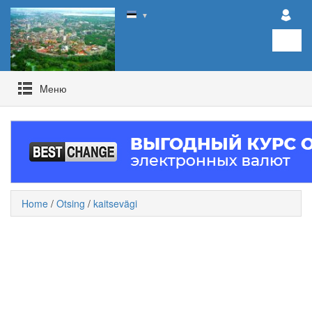
▼
Mеню
Home
/
Otsing
/
kaitsevägi