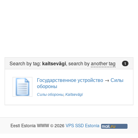
Search by tag:
kaitsevägi
, search by
another tag
1
Государственное устройство
→
Силы
обороны
Силы обороны
,
Kaitsevägi
Eesti Estonia WWW © 2026
VPS SSD Estonia