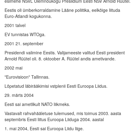
esimehe NSVL Ülemnõukogu Presiidium Eesti NSV Arnold Rüütel.
Eestis oli ümberkorraldamine Lääne poliitika, eelkõige liituda
Euro-Atlandi kogukonna.
2001 talvel
EV tunnistas WTOga.
2001 21. september
Presidendi valimine Eestis. Valijameeste valitud Eesti president
Arnold Rüütel oli. 8. oktoober A. Rüütel andis ametivande.
2002 mai
"Eurovisioon" Tallinnas.
Lõpetatud läbirääkimisi vstplenii Eesti Euroopa Liidus.
29. märts 2004
Eesti sai ametlikult NATO liikmeks.
Vastavalt rahvahääletuse tulemused, mis toimus 2003. aasta
septembris Eesti liitus Euroopa Liiduga 2004. aastal
1. mai 2004, Eesti sai Euroopa Liidu liige.