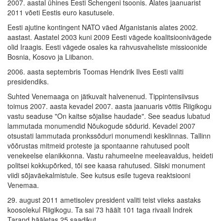
2007. aastal ühines Eesti Schengeni tsoonis. Alates jaanuarist
2011 võeti Eestis euro kasutusele.
Eesti ajutine kontingent NATO väed Afganistanis alates 2002.
aastast. Aastatel 2003 kuni 2009 Eesti vägede koalitsioonivägede
olid Iraagis. Eesti vägede osales ka rahvusvaheliste missioonide
Bosnia, Kosovo ja Liibanon.
2006. aasta septembris Toomas Hendrik Ilves Eesti valiti
presidendiks.
Suhted Venemaaga on jätkuvalt halvenenud. Tippintensiivsus
toimus 2007. aasta kevadel 2007. aasta jaanuaris võttis Riigikogu
vastu seaduse "On kaitse sõjalise haudade". See seadus lubatud
lammutada monumendid Nõukogude sõdurid. Kevadel 2007
otsustati lammutada pronkssõduri monumendi kesklinnas. Tallinn
võõrustas mitmeid proteste ja spontaanne rahutused poolt
venekeelse elanikkonna. Vastu rahumeelne meeleavaldus, heideti
politsei kokkupõrked, tõi see kaasa rahutused. Siiski monument
viidi sõjaväekalmistule. See kutsus esile tugeva reaktsiooni
Venemaa.
29. august 2011 ametisolev president valiti teist viieks aastaks
koosolekul Riigikogu. Ta sai 73 häält 101 taga rivaali Indrek
Tarand hääletas 25 saadikut.