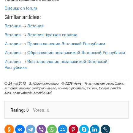
Discuss on forum
Similar articles:
Эстония
→
Эстония
Эстония
→
Эстония: краткая справка
История
→
Провозглашение Эстонской Республики
История
→
Образование независимой Эстонской Республики
История
→
Восстановление независимой Эстонской
Республики
24 mai 2015
Администратор
5239 views
эстонская республика
,
эстония
,
тоомас хендрик ильвес
,
арнольд рюйтель
,
xxi век
,
toomas hendrik
ilves
,
eesti vabariik
,
arnold rüütel
Rating:
0
Votes:
0