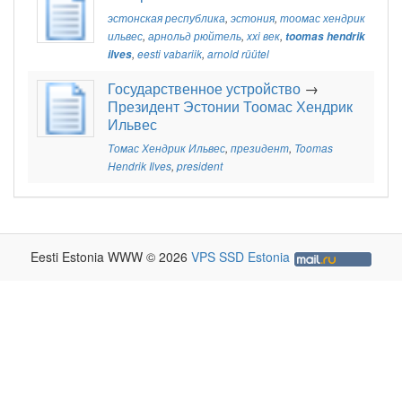
эстонская республика
,
эстония
,
тоомас хендрик
ильвес
,
арнольд рюйтель
,
xxi век
,
toomas hendrik
ilves
,
eesti vabariik
,
arnold rüütel
Государственное устройство
→
Президент Эстонии Тоомас Хендрик
Ильвес
Томас Хендрик Ильвес
,
президент
,
Toomas
Hendrik Ilves
,
president
Eesti Estonia WWW © 2026
VPS SSD Estonia