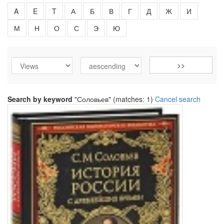
A
E
T
А
Б
В
Г
Д
Ж
И
М
Н
О
С
Э
Ю
Search by keyword
"Соловьев" (matches: 1)
Cancel search