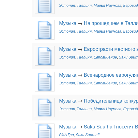
Эстония
,
Таллинн
,
Мария Наумова
,
Еврови
Музыка
→
На прошедшем в Талли
Эстония
,
Таллинн
,
Мария Наумова
,
Еврови
Музыка
→
Еврострасти местного 
Эстония
,
Таллинн
,
Евровидение
,
Saku Suurh
Музыка
→
Всенародное еврогуля
Эстония
,
Таллинн
,
Евровидение
,
Saku Suurh
Музыка
→
Победительница конку
Эстония
,
Таллинн
,
Мария Наумова
,
Еврови
Музыка
→
Saku Suurhall посетит 
ВИА Гра
,
Saku Suurhall