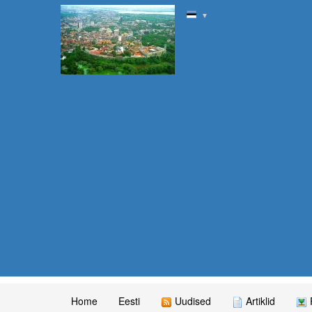
▼
Home
Eesti
Uudised
Artiklid