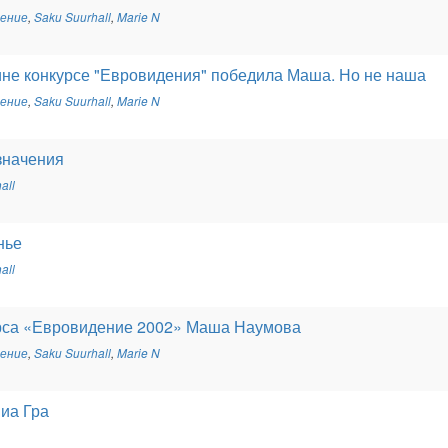
дение
,
Saku Suurhall
,
Marie N
не конкурсе "Евровидения" победила Маша. Но не наша
дение
,
Saku Suurhall
,
Marie N
значения
all
нье
all
рса «Евровидение 2002» Маша Наумова
дение
,
Saku Suurhall
,
Marie N
Виа Гра