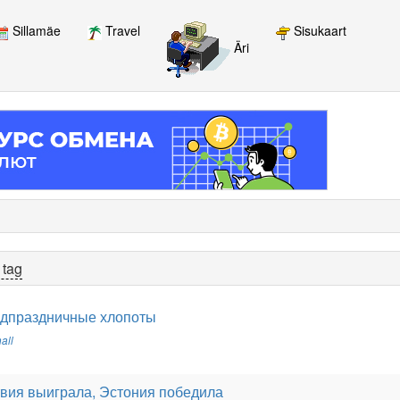
Sillamäe
Travel
Sisukaart
Äri
 tag
едпраздничные хлопоты
all
вия выиграла, Эстония победила