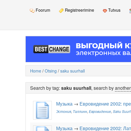
Foorum
Registreerimine
Tutvus
Home
/
Otsing
/
saku suurhall
Search by tag:
saku suurhall
, search by
another
Музыка
→
Евровидение 2002: пр
Эстония
,
Таллинн
,
Евровидение
,
Saku Suurh
Музыка
→
Евровидение 2002: Лат