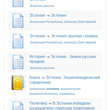
Эстония
,
русские
Эстония
→
Эстония
Эстонская Республика
,
Эстония
,
Eesti Vabariik
Эстония
→
Эстония: краткая справка
Эстонская Республика
,
Эстония
,
Eesti Vabariik
История
→
Эстония - Земля русских
предков
Эстония
,
русские
Книги
→
Эстония. Энциклопедический
справочник
эстонская
,
эстония
,
энциклопедия
,
энциклопедический
,
справочник
Политика
→
В Эстонии победили
разрушители советских памятников