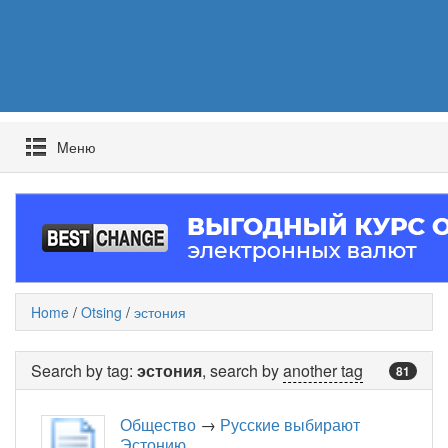
Mеню
Home
/
Otsing
/
эстония
Search by tag:
эстония
, search by
another tag
81
Общество
→
Русские выбирают
Эстонию