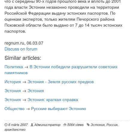
что с середины 90-х годов прошлого века и вплоть до 2001
года власти Эстонии незаконно проводили на территории
Российской Федерации выдачу эстонских паспортов. По
оценкам экспертов, только жителям Печорского района
Псковской области было выдано от 7 до 14 тысяч эстонских
паспортов.
regnum.ru, 06.03.07
Discuss on forum
Similar articles:
Политика
→
В Эстонии победили разрушители советских
памятников
История
→
Эстония - Земля русских предков
Эстония
→
Эстония
Эстония
→
Эстония: краткая справка
Общество
→
Русские выбирают Эстонию
6 märts 2007
Администратор
5064 views
Эстония
,
Россия
,
гражданство