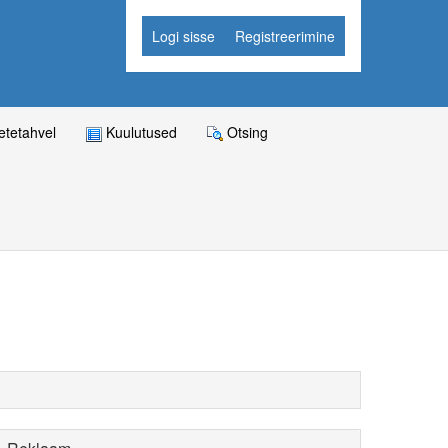
Logi sisse
Registreerimine
tetahvel
Kuulutused
Otsing