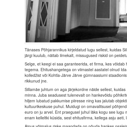
Tänases Põhjarannikus kirjeldatud lugu sellest, kuidas Sil
järgi kuulub, näitab ilmekalt, missugused riskid on peid
Selge, et keegi ei saa garanteerida, et firma, kes võidab
tegema. Ehitushangetega on viimastel aastatel olnud Ida-
kolledžist või Kohtla-Järve Järve gümnaasiumi staadionist
rikkunud jne.
Sillamäe juhtum on aga järjekordne näide sellest, kuidas 
minna. Juba seadusest tulenevalt on hankevõidu põhikrite
hiljem lubatud pakkumise piiresse ning kas jalutab objek
kultuurikeskuse puhul. Muidugi on omavalitsusel põhjenda
euro on ju arvel. Ent praegusel juhul läks kogu see lugu
enam kelleltki küsida, sest ehitusfirma, kellega asju aeti, 
Ainus võimalus riske maandada on nõuda hankes osalejat