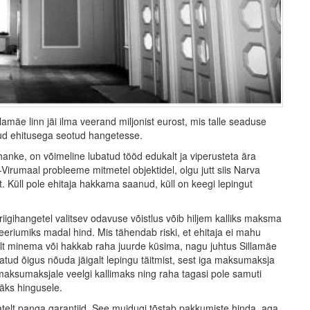
lamäe linn jäi ilma veerand miljonist eurost, mis talle seaduse
etud ehitusega seotud hangetesse.
 hanke, on võimeline lubatud tööd edukalt ja viperusteta ära
Virumaal probleeme mitmetel objektidel, olgu jutt siis Narva
. Küll pole ehitaja hakkama saanud, küll on keegi lepingut
riigihangetel valitsev odavuse võistlus võib hiljem kalliks maksma
eriumiks madal hind. Mis tähendab riski, et ehitaja ei mahu
tilt minema või hakkab raha juurde küsima, nagu juhtus Sillamäe
tud õigus nõuda jäigalt lepingu täitmist, sest iga maksumaksja
 maksumaksjale veelgi kallimaks ning raha tagasi pole samuti
läks hingusele.
elt panga garantiid. See muidugi tõstab pakkumiste hinda, aga