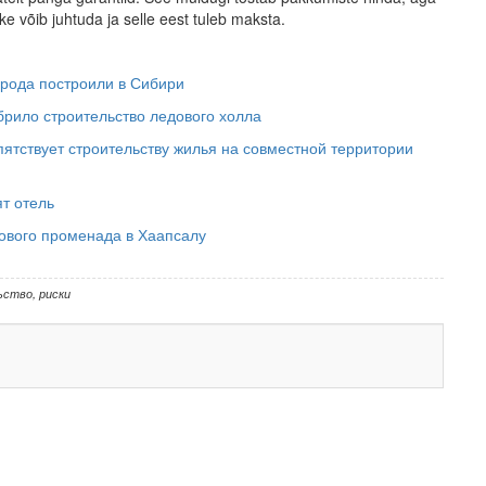
ke võib juhtuda ja selle eest tuleb maksta.
орода построили в Сибири
рило строительство ледового холла
тствует строительству жилья на совместной территории
т отель
ового променада в Хаапсалу
ьство
,
риски