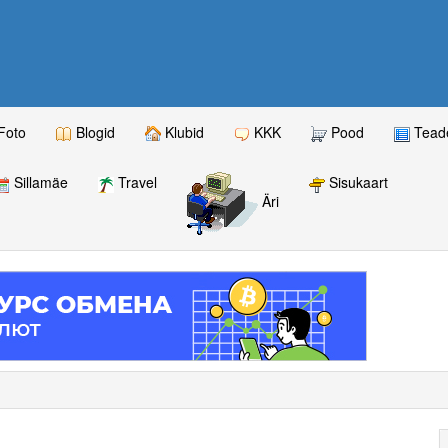
Foto
Blogid
Klubid
KKK
Pood
Teade
Sillamäe
Travel
Sisukaart
Äri