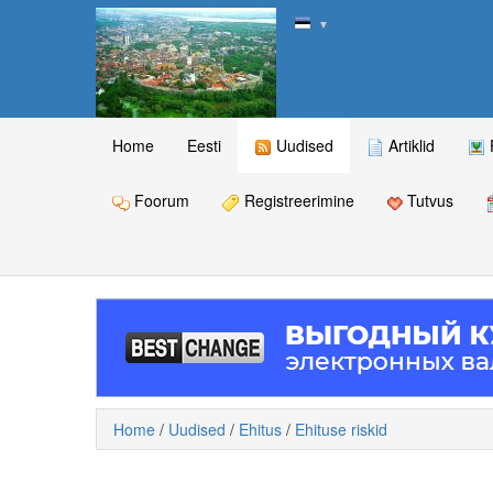
▼
Home
Eesti
Uudised
Artiklid
Foorum
Registreerimine
Tutvus
Home
/
Uudised
/
Ehitus
/
Ehituse riskid