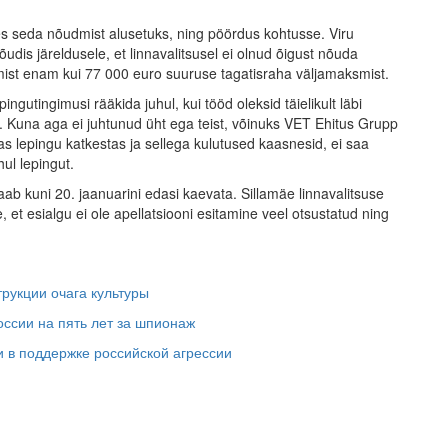
 seda nõudmist alusetuks, ning pöördus kohtusse. Viru
udis järeldusele, et linnavalitsusel ei olnud õigust nõuda
amist enam kui 77 000 euro suuruse tagatisraha väljamaksmist.
ngutingimusi rääkida juhul, kui tööd oleksid täielikult läbi
. Kuna aga ei juhtunud üht ega teist, võinuks VET Ehitus Grupp
rras lepingu katkestas ja sellega kulutused kaasnesid, ei saa
hul lepingut.
ab kuni 20. jaanuarini edasi kaevata. Sillamäe linnavalitsuse
 et esialgu ei ole apellatsiooni esitamine veel otsustatud ning
укции очага культуры
оссии на пять лет за шпионаж
 в поддержке российской агрессии