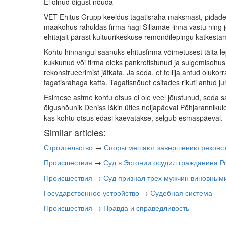
Ei olnud õigust nõuda
VET Ehitus Grupp keeldus tagatisraha maksmast, pidades
maakohus rahuldas firma hagi Sillamäe linna vastu ning jõ
ehitajalt pärast kultuurikeskuse remondilepingu katkest
Kohtu hinnangul saanuks ehitusfirma võimetusest täita lepi
kukkunud või firma oleks pankrotistunud ja sulgemisohus
rekonstrueerimist jätkata. Ja seda, et tellija antud oluko
tagatisrahaga katta. Tagatisnõuet esitades rikuti antud ju
Esimese astme kohtu otsus ei ole veel jõustunud, seda sa
õigusnõunik Deniss Iškin ütles neljapäeval Põhjarannikule,
kas kohtu otsus edasi kaevatakse, selgub esmaspäeval.
Similar articles:
Строительство
→
Споры мешают завершению реконстр
Происшествия
→
Суд в Эстонии осудил гражданина Р
Происшествия
→
Суд признал трех мужчин виновными
Государственное устройство
→
Судебная система
Происшествия
→
Правда и справедливость