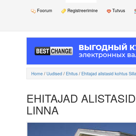
Foorum
Registreerimine
Tutvus
Home
/
Uudised
/
Ehitus
/
Ehitajad alistasid kohtus Sil
EHITAJAD ALISTASI
LINNA