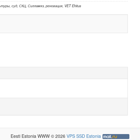
ьтуры
,
суд
,
СКЦ
,
Силламяэ
,
реновация
,
VET Ehitus
Eesti Estonia WWW © 2026
VPS SSD Estonia