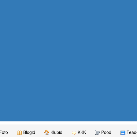
Foto
Blogid
Klubid
KKK
Pood
Teade