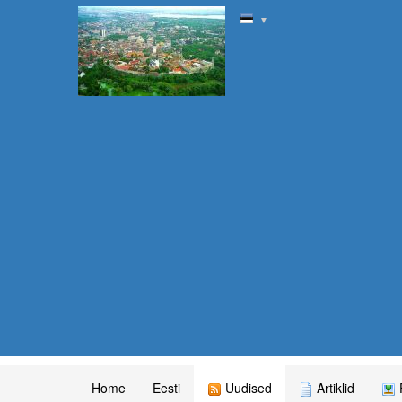
▼
Home
Eesti
Uudised
Artiklid