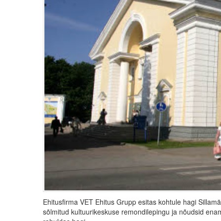
Ehitusfirma VET Ehitus Grupp esitas kohtule hagi Sillamä
sõlmitud kultuurikeskuse remondilepingu ja nõudsid ena