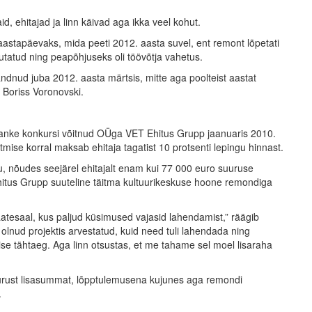
, ehitajad ja linn käivad aga ikka veel kohut.
 aastapäevaks, mida peeti 2012. aasta suvel, ent remont lõpetati
utatud ning peapõhjuseks oli töövõtja vahetus.
ndnud juba 2012. aasta märtsis, mitte aga poolteist aastat
t Boriss Voronovski.
gihanke konkursi võitnud OÜga VET Ehitus Grupp jaanuaris 2010.
mise korral maksab ehitaja tagatist 10 protsenti lepingu hinnast.
gu, nõudes seejärel ehitajalt enam kui 77 000 euro suuruse
hitus Grupp suuteline täitma kultuurikeskuse hoone remondiga
atesaal, kus paljud küsimused vajasid lahendamist,” räägib
olnud projektis arvestatud, kuid need tuli lahendada ning
e tähtaeg. Aga linn otsustas, et me tahame sel moel lisaraha
uurust lisasummat, lõpptulemusena kujunes aga remondi
.