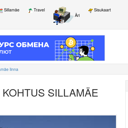
Sillamäe
Travel
Sisukaart
Äri
lamäe linna
D KOHTUS SILLAMÄE