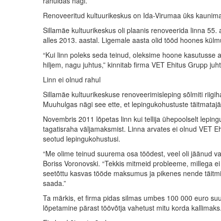
rahuldas hagi.
Renoveeritud kultuurikeskus on Ida-Virumaa üks kaunimaid
Sillamäe kultuurikeskus oli plaanis renoveerida linna 55.
alles 2013. aastal. Ligemale aasta olid tööd hoones külm
“Kui linn poleks seda teinud, oleksime hoone kasutusse a
hiljem, nagu juhtus,” kinnitab firma VET Ehitus Grupp juh
Linn ei olnud rahul
Sillamäe kultuurikeskuse renoveerimisleping sõlmiti rii
Muuhulgas nägi see ette, et lepingukohustuste täitmatajät
Novembris 2011 lõpetas linn kui tellija ühepoolselt lepin
tagatisraha väljamaksmist. Linna arvates ei olnud VET E
seotud lepingukohustusi.
“Me olime teinud suurema osa töödest, veel oli jäänud va
Boriss Voronovski. “Tekkis mitmeid probleeme, millega ei 
seetõttu kasvas tööde maksumus ja pikenes nende täitmis
saada.”
Ta märkis, et firma pidas silmas umbes 100 000 euro s
lõpetamine pärast töövõtja vahetust mitu korda kallimaks