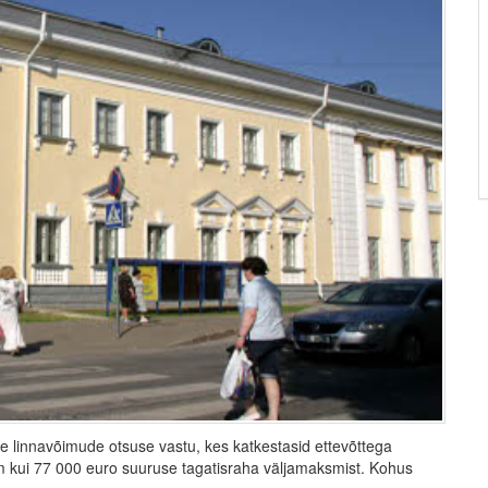
e linnavõimude otsuse vastu, kes katkestasid ettevõttega
m kui 77 000 euro suuruse tagatisraha väljamaksmist. Kohus