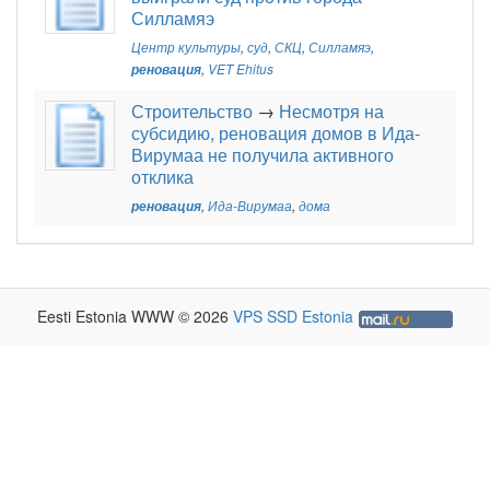
Силламяэ
Центр культуры
,
суд
,
СКЦ
,
Силламяэ
,
реновация
,
VET Ehitus
Строительство
→
Несмотря на
субсидию, реновация домов в Ида-
Вирумаа не получила активного
отклика
реновация
,
Ида-Вирумаа
,
дома
Eesti Estonia WWW © 2026
VPS SSD Estonia