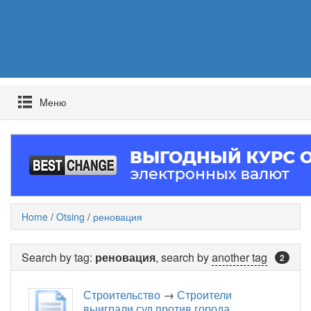
Mеню
Home
/
Otsing
/
реновация
Search by tag:
реновация
, search by
another tag
2
Строительство
→
Строители
выиграли суд против города