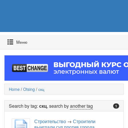
Mеню
Home
/
Otsing
/
скц
Search by tag:
скц
, search by
another tag
1
Строительство
→
Строители
выиграли суд против города