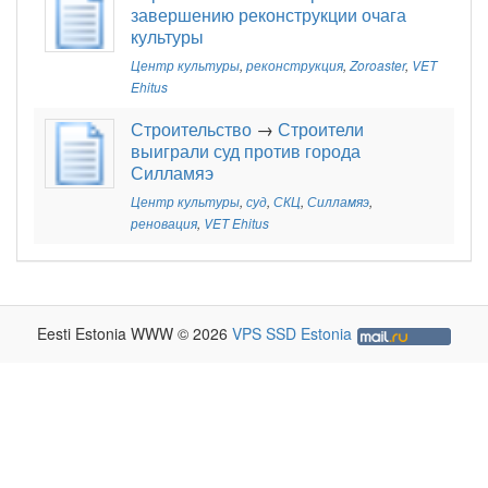
завершению реконструкции очага
культуры
Центр культуры
,
реконструкция
,
Zoroaster
,
VET
Ehitus
Строительство
→
Строители
выиграли суд против города
Силламяэ
Центр культуры
,
суд
,
СКЦ
,
Силламяэ
,
реновация
,
VET Ehitus
Eesti Estonia WWW © 2026
VPS SSD Estonia