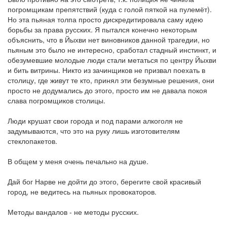
погромщикам препятствий (куда с голой пяткой на пулемёт).
Но эта пьяная толпа просто дискредитировала саму идею
борьбы за права русских. Я пытался конечно некоторым
объяснить, что в Йыхви нет виновников данной трагедии, но
пьяным это было не интересно, сработал стадный инстинкт, и
обезумевшие молодые люди стали метаться по центру Йыхви
и бить витрины. Никто из зачинщиков не призвал поехать в
столицу, где живут те кто, принял эти безумные решения, они
просто не додумались до этого, просто им не давала покоя
слава погромщиков столицы.
Люди крушат свои города и под парами алкоголя не
задумываются, что это на руку лишь изготовителям
стеклопакетов.
В общем у меня очень печально на душе.
Дай бог Нарве не дойти до этого, берегите свой красивый
город, не ведитесь на пьяных провокаторов.
Методы вандалов - не методы русских.