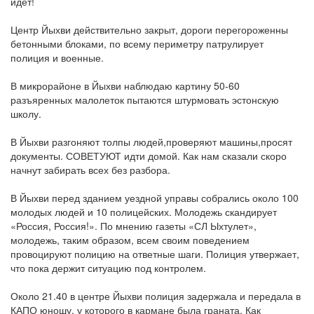
идет!
Центр Йыхви действительно закрыт, дороги перегороженны
бетонными блоками, по всему периметру патрулирует
полиция и военные.
В микрорайоне в Йыхви наблюдаю картину 50-60
разъяренных малолеток пытаются штурмовать эстонскую
школу.
В Йыхви разгоняют толпы людей,проверяют машины,просят
документы. СОВЕТУЮТ идти домой. Как нам сказали скоро
начнут забирать всех без разбора.
В Йыхви перед зданием уездной управы собрались около 100
молодых людей и 10 полицейских. Молодежь скандирует
«Россия, Россия!». По мнению газеты «СЛ Ыхтулет»,
молодежь, таким образом, всем своим поведением
провоцируют полицию на ответные шаги. Полиция утвержает,
что пока держит ситуацию под контролем.
Около 21.40 в центре Йыхви полиция задержала и передала в
КАПО юношу, у которого в кармане была граната. Как