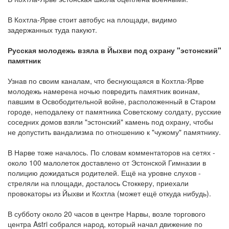
В Кохтла-Ярве стоит автобус на площади, видимо
задержанных туда пакуют.
Русская молодежь взяла в Йыхви под охрану "эстонский"
памятник
Узнав по своим каналам, что беснующаяся в Кохтла-Ярве
молодежь намерена ночью повредить памятник воинам,
павшим в Освободительной войне, расположенный в Старом
городе, неподалеку от памятника Советскому солдату, русские
соседних домов взяли "эстонский" камень под охрану, чтобы
не допустить вандализма по отношению к "чужому" памятнику.
В Нарве тоже началось. По словам комментаторов на сетях -
около 100 малолеток доставлено от Эстонской Гимназии в
полицию дожидаться родителей. Ещё на уровне слухов -
стреляли на площади, досталось Стоккеру, приехали
провокаторы из Йыхви и Кохтла (может ещё откуда нибудь).
В субботу около 20 часов в центре Нарвы, возле торгового
центра Astri собрался народ, который начал движение по