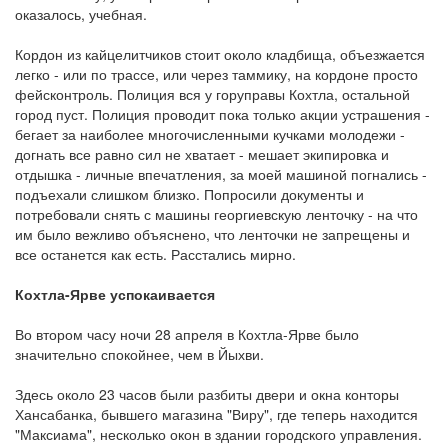
оказалось, учебная.
Кордон из кайцелитчиков стоит около кладбища, объезжается
легко - или по трассе, или через таммику, на кордоне просто
фейсконтроль. Полиция вся у горуправы Кохтла, остальной
город пуст. Полиция проводит пока только акции устрашения -
бегает за наиболее многочисленными кучками молодежи -
догнать все равно сил не хватает - мешает экипировка и
отдышка - личные впечатления, за моей машиной погнались -
подъехали слишком близко. Попросили документы и
потребовали снять с машины георгиевскую ленточку - на что
им было вежливо объяснено, что ленточки не запрещены и
все останется как есть. Расстались мирно.
Кохтла-Ярве успокаивается
Во втором часу ночи 28 апреля в Кохтла-Ярве было
значительно спокойнее, чем в Йыхви.
Здесь около 23 часов были разбиты двери и окна конторы
Хансабанка, бывшего магазина "Виру", где теперь находится
"Максиама", несколько окон в здании городского управления.