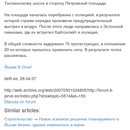
Таллиннскому шоссе в сторону Петровской площади.
На площади началась перебранка с полицией, в результате
которой стражи порядка произвели предупредительный
выстрел в воздух. После этого люди направились к Эстонской
гимназии, где их встретил Кайтселийт и полиция.
В общей сложности задержано 70 протестующих, в отношении
20 из которых пришлось применить силу. В результате толпа
рассеялась.
Йыхви В Огне!
delfi.ee, 28.04.07
http://web.archive.org/web/20070501024805/http://forum.k-
jarve.ee/index.php?showtopic=5574&st=150
Discuss on forum
Similar articles:
Строительство
→
Новое эскизное решение планируемого в
Йыхви бизнес-здания изменилось в корне