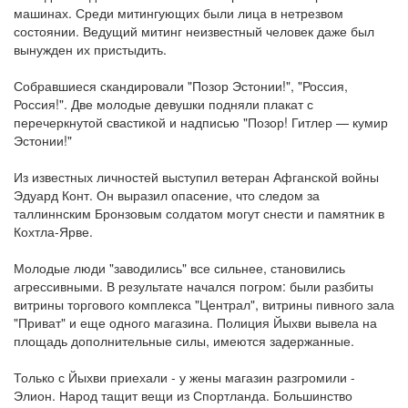
машинах. Среди митингующих были лица в нетрезвом
состоянии. Ведущий митинг неизвестный человек даже был
вынужден их пристыдить.
Собравшиеся скандировали "Позор Эстонии!", "Россия,
Россия!". Две молодые девушки подняли плакат с
перечеркнутой свастикой и надписью "Позор! Гитлер — кумир
Эстонии!"
Из известных личностей выступил ветеран Афганской войны
Эдуард Конт. Он выразил опасение, что следом за
таллиннским Бронзовым солдатом могут снести и памятник в
Кохтла-Ярве.
Молодые люди "заводились" все сильнее, становились
агрессивными. В результате начался погром: были разбиты
витрины торгового комплекса "Централ", витрины пивного зала
"Приват" и еще одного магазина. Полиция Йыхви вывела на
площадь дополнительные силы, имеются задержанные.
Только с Йыхви приехали - у жены магазин разгромили -
Элион. Народ тащит вещи из Спортланда. Большинство