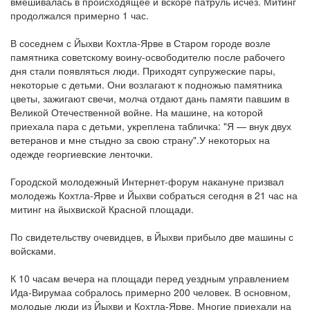
вмешивалась в происходящее и вскоре патруль исчез. Митинг
продолжался примерно 1 час.
В соседнем с Йыхви Кохтла-Ярве в Старом городе возле
памятника советскому воину-освободителю после рабочего
дня стали появляться люди. Приходят супружеские пары,
некоторые с детьми. Они возлагают к подножью памятника
цветы, зажигают свечи, молча отдают дань памяти павшим в
Великой Отечественной войне. На машине, на которой
приехала пара с детьми, укреплена табличка: "Я — внук двух
ветеранов и мне стыдно за свою страну".У некоторых на
одежде георгиевские ленточки.
Городской молодежный Интернет-форум накануне призвал
молодежь Кохтла-Ярве и Йыхви собраться сегодня в 21 час на
митинг на йыхвиской Красной площади.
По свидетельству очевидцев, в Йыхви прибыло две машины с
войсками.
К 10 часам вечера на площади перед уездным управлением
Ида-Вирумаа собралось примерно 200 человек. В основном,
молодые люди из Йыхви и Кохтла-Ярве. Многие приехали на