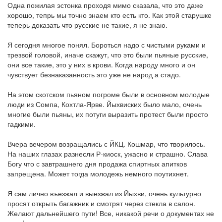
Одна пожилая эстонка проходя мимо сказала, что это даже
хорошо, тепрь мы точно знаем кто есть кто. Как этой старушке
теперь доказать что русские не такие, я не знаю.
Я сегодня многое понял. Бороться надо с чистыми руками и
трезвой головой, иначе скажут, что это были пьяные русские,
они все такие, это у них в крови. Когда народу много и он
чувствует безнаказанность это уже не народ а стадо.
На этом скотском пьяном погроме были в основном молодые
люди из Сомпа, Кохтла-Ярве. Йыхвиских было мало, очень
многие были пьяны, их потуги выразить протест были просто
гадкими.
Вчера вечером возращались с ЙКЦ. Кошмар, что творилось.
На наших глазах разнесли Р-киоск, ужасно и страшно. Слава
Богу что с завтрашнего дня продажа спиртных апитков
запрещена. Может тогда молодежь немного поутихнет.
Я сам лично въезжал и выезжал из Йыхви, очень культурно
просят открыть багажник и смотрят через стекла в салон.
Желают дальнейшего пути! Все, никакой речи о документах не