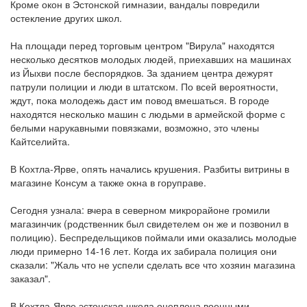
Кроме окон в Эстонской гимназии, вандалы повредили
остекление других школ.
На площади перед торговым центром "Вирула" находятся
несколько десятков молодых людей, приехавших на машинах
из Йыхви после беспорядков. За зданием центра дежурят
патрули полиции и люди в штатском. По всей вероятности,
ждут, пока молодежь даст им повод вмешаться. В городе
находятся несколько машин с людьми в армейской форме с
белыми нарукавными повязками, возможно, это члены
Кайтселийта.
В Кохтла-Ярве, опять начались крушения. Разбиты витрины в
магазине Консум а также окна в горуправе.
Сегодня узнала: вчера в северном микрорайоне громили
магазинчик (родственник был свидетелем он же и позвонил в
полицию). Беспредельщиков поймали ими оказались молодые
люди примерно 14-16 лет. Когда их забирала полиция они
сказали: "Жаль что не успели сделать все что хозяин магазина
заказал".
В Кохтла-Ярве эстонская школа оцеплена военными.