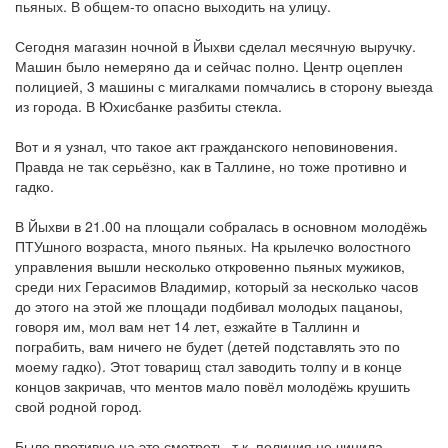
пьяных. В общем-то опасно выходить на улицу.
Сегодня магазин ночной в Йыхви сделал месячную выручку.
Машин было немеряно да и сейчас полно. Центр оцеплен
полицией, 3 машины с мигалками помчались в сторону выезда
из города. В Юхисбанке разбиты стекла.
Вот и я узнал, что такое акт гражданского неповиновения.
Правда не так серьёзно, как в Таллине, но тоже противно и
гадко.
В Йыхви в 21.00 на площали собралась в основном молодёжь
ПТУшного возраста, много пьяных. На крылечко волостного
управления вышли несколько откровенно пьяных мужиков,
среди них Герасимов Владимир, который за несколько часов
до этого на этой же площади подбивал молодых пацаноы,
говоря им, мол вам нет 14 лет, езжайте в Таллинн и
пограбить, вам ничего не будет (детей подставлять это по
моему гадко). Этот товарищ стал заводить толпу и в конце
концов закричав, что ментов мало повёл молодёжь крушить
свой родной город.
Было противно на это смотреть, т.к. полиция не чинила