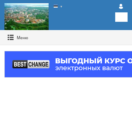
▼
Mеню