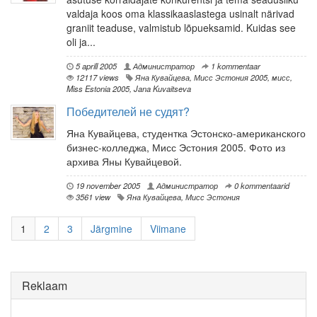
valdaja koos oma klassikaaslastega usinalt närivad
graniit teaduse, valmistub lõpueksamid. Kuidas see
oli ja...
5 aprill 2005
Администратор
1 kommentaar
12117 views
Яна Кувайцева
,
Мисс Эстония 2005
,
мисс
,
Miss Estonia 2005
,
Jana Kuvaitseva
Победителей не судят?
Яна Кувайцева, студентка Эстонско-американского
бизнес-колледжа, Мисс Эстония 2005. Фото из
архива Яны Кувайцевой.
19 november 2005
Администратор
0 kommentaarid
3561 view
Яна Кувайцева
,
Мисс Эстония
1
2
3
Järgmine
Viimane
Reklaam