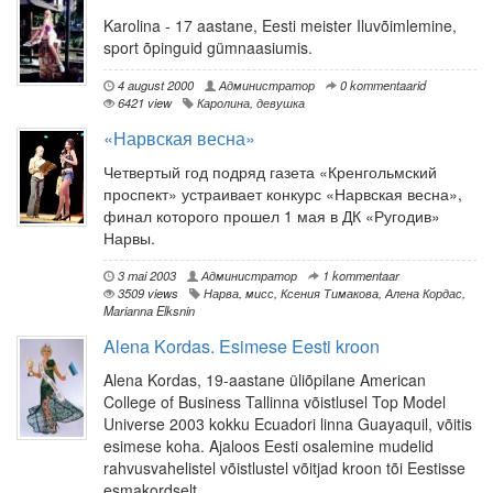
Karolina - 17 aastane, Eesti meister Iluvõimlemine,
sport õpinguid gümnaasiumis.
4 august 2000
Администратор
0 kommentaarid
6421 view
Каролина
,
девушка
«Нарвская весна»
Четвертый год подряд газета «Кренгольмский
проспект» устраивает конкурс «Нарвская весна»,
финал которого прошел 1 мая в ДК «Ругодив»
Нарвы.
3 mai 2003
Администратор
1 kommentaar
3509 views
Нарва
,
мисс
,
Ксения Тимакова
,
Алена Кордас
,
Marianna Elksnin
Alena Kordas. Esimese Eesti kroon
Alena Kordas, 19-aastane üliõpilane American
College of Business Tallinna võistlusel Top Model
Universe 2003 kokku Ecuadori linna Guayaquil, võitis
esimese koha. Ajaloos Eesti osalemine mudelid
rahvusvahelistel võistlustel võitjad kroon tõi Eestisse
esmakordselt.