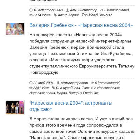
18 detsember 2003
Администратор
0 kommentaarid
8514 views
Алена Кордас
,
Tор Model Universe
Валерия Гребенюк - «Нарвская весна 2004»
На конкурсе красоты «Нарвская весна 2004»
победила сотрудница нарвской интернет-фирмы
Валерия Гребенюк, первой принцессой стала
ученица Пяхклимяэской гимназии Яна Кувайцева,
а звания «Мисс подиум» жюри удостоило
студентку таллиннского Евроуниверситета Татьяну
Новгородскую.
22 aprill 2004
Администратор
0 kommentaarid
3851 view
Яна Кувайцева
,
Татьяна Новгородская
,
Нарвская весна
,
Нарва
,
Валерия Гребенюк
“Нарвская весна 2004”: астронавты
отдыхают
В Нарве снова началась весна. И уже в пятый раз
приход этого времени года сопровождался в
самой восточной точке Эстонии конкурсом красоты
“Нарвская весна”. Самые красивые девушки с