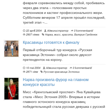
февраля соревновались между собой, пробиваясь
через два этапа – голосование простых
поклонников и кастинг профессионального жюри.
Субботним вечером 17 апреля прошёл последний,
третий этап –...
22 aprill 2004
Администратор
0 kommentaarid
2907 views
Нарва
,
мисс
,
красота
,
Валерия Гребенюк
Красавицы готовятся к финалу
Первый отборочный тур конкурса «Русская
красавица Эстонии» собрал около двухсот
претенденток на корону.
10 mai 2004
Администратор
0 kommentaarid
2871 view
Русская красавица Эстонии
Нарва произвела фурор на главном
конкурсе красоты
Мисс «Кренгольмский проспект» Яна Кувайцева
стала «Мисс Эстония 2005» Впервые в истории
главного эстонского конкурса красавиц
победительницей стала русская девушка с русской