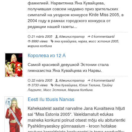
фамилией. Нарвитянка Яна Кувайцева,
получившая совсем недавно приз зрительских
симпатий на уездном конкурсе Kirde Miss 2005, в
2004 году в рамках городского конкурса от
редакции нашей газеты...
21 märts 2005
Администратор
0 kommentaarid
8990 views
яна кувайцева
,
нарва
,
мисс эстония 2005
,
марина колбина
Королева из 12 А
Самой красивой девушкой Эстонии стала
гимназистка Яна Кувайцева из Нарвы.
22 märts 2005
Администратор
0 kommentaarid
3733 views
Яна Кувайцева
,
Юлия Тюлина
,
Трийну
Лауритс
,
Мисс Эстония
,
Марина Колбина
Eesti ilu tõusis Narvas
Kaheksateist aastat narvaline Jana Kuvaitseva hiljuti
sai "Miss Estonia 2005". Vaieldamatult edukas
maineka konkursi polnud otsest mõju elu abiturientki
Pyahklimyaeskoy gümnaasium - kroon hoitakse
asutuse korraldajate konkurentsi ja tema seadusliku