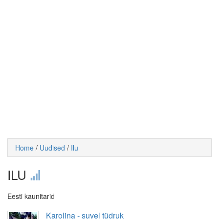
Home
/
Uudised
/
Ilu
ILU
Eesti kaunitarid
Karolina - suvel tüdruk