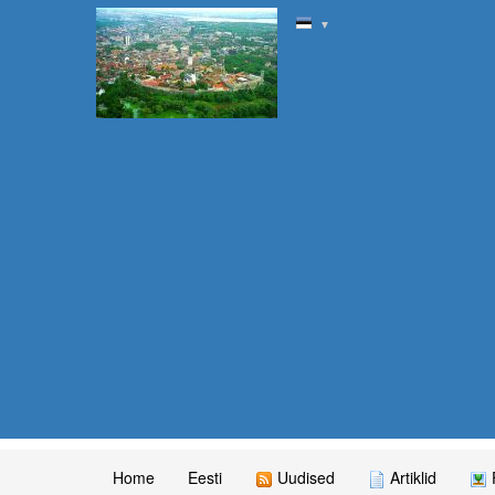
▼
Home
Eesti
Uudised
Artiklid