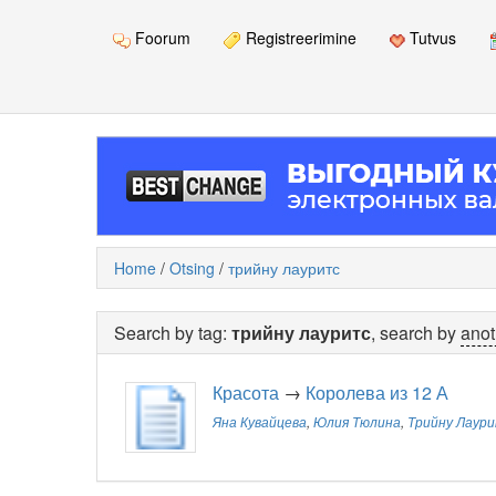
Foorum
Registreerimine
Tutvus
Home
/
Otsing
/
трийну лауритс
Search by tag:
трийну лауритс
, search by
anot
Красота
→
Королева из 12 А
Яна Кувайцева
,
Юлия Тюлина
,
Трийну Лаур