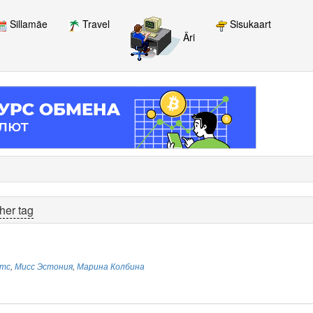
Sillamäe
Travel
Sisukaart
Äri
her tag
итс
,
Мисс Эстония
,
Марина Колбина