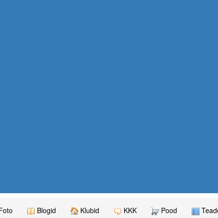
Foto
Blogid
Klubid
KKK
Pood
Teade