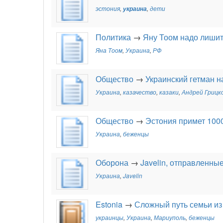
эстония
,
украина
,
дети
Политика
→
Яну Тоом надо лишит
Яна Тоом
,
Украина
,
РФ
Общество
→
Украинский гетман 
Украина
,
казачество
,
казаки
,
Андрей Грицк
Общество
→
Эстония примет 100
Украина
,
беженцы
Оборона
→
Javelin, отправленны
Украина
,
Javelin
Estonia
→
Сложный путь семьи из
украинцы
,
Украина
,
Мариуполь
,
беженцы