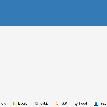
Foto
Blogid
Klubid
KKK
Pood
Teade