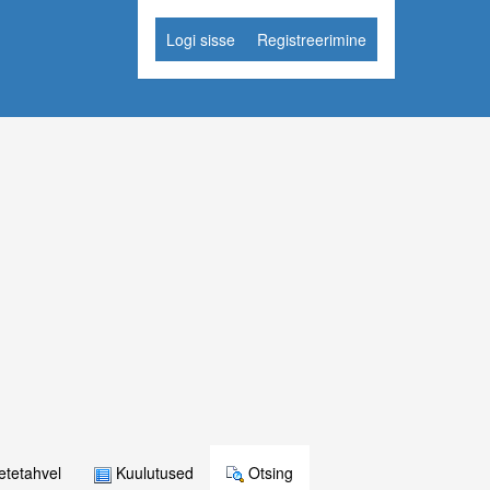
Logi sisse
Registreerimine
tetahvel
Kuulutused
Otsing