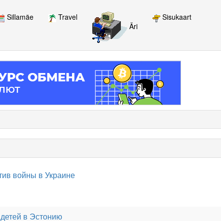
Sillamäe
Travel
Sisukaart
Äri
тив войны в Украине
 детей в Эстонию