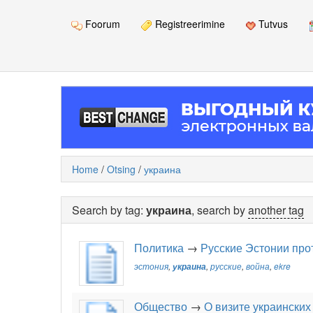
Foorum
Registreerimine
Tutvus
Home
/
Otsing
/
украина
Search by tag:
украина
, search by
another tag
Политика
→
Русские Эстонии про
эстония
,
украина
,
русские
,
война
,
ekre
Общество
→
О визите украинских