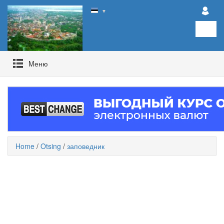
▼
Mеню
Home
/
Otsing
/
заповедник