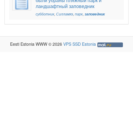
были убраны пляжный парк и
ландшафтный заповедник
субботник
,
Силламяэ
,
парк
,
заповедник
Eesti Estonia WWW © 2026
VPS SSD Estonia