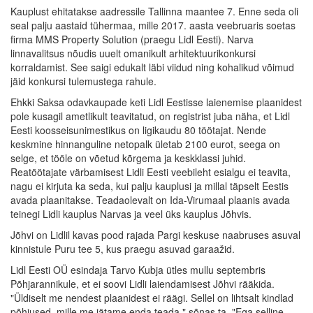
Kauplust ehitatakse aadressile Tallinna maantee 7. Enne seda oli
seal palju aastaid tühermaa, mille 2017. aasta veebruaris soetas
firma MMS Property Solution (praegu Lidl Eesti). Narva
linnavalitsus nõudis uuelt omanikult arhitektuurikonkursi
korraldamist. See saigi edukalt läbi viidud ning kohalikud võimud
jäid konkursi tulemustega rahule.
Ehkki Saksa odavkaupade keti Lidl Eestisse laienemise plaanidest
pole kusagil ametlikult teavitatud, on registrist juba näha, et Lidl
Eesti koosseisunimestikus on ligikaudu 80 töötajat. Nende
keskmine hinnanguline netopalk ületab 2100 eurot, seega on
selge, et tööle on võetud kõrgema ja keskklassi juhid.
Reatöötajate värbamisest Lidli Eesti veebileht esialgu ei teavita,
nagu ei kirjuta ka seda, kui palju kauplusi ja millal täpselt Eestis
avada plaanitakse. Teadaolevalt on Ida-Virumaal plaanis avada
teinegi Lidli kauplus Narvas ja veel üks kauplus Jõhvis.
Jõhvi on Lidlil kavas pood rajada Pargi keskuse naabruses asuval
kinnistule Puru tee 5, kus praegu asuvad garaažid.
Lidl Eesti OÜ esindaja Tarvo Kubja ütles mullu septembris
Põhjarannikule, et ei soovi Lidli laiendamisest Jõhvi rääkida.
"Üldiselt me nendest plaanidest ei räägi. Sellel on lihtsalt kindlad
põhjused, mille me jätame enda teada," sõnas ta. "Ega selline