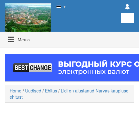
▼
Mеню
Home
/
Uudised
/
Ehitus
/
Lidl on alustanud Narvas kaupluse
ehitust