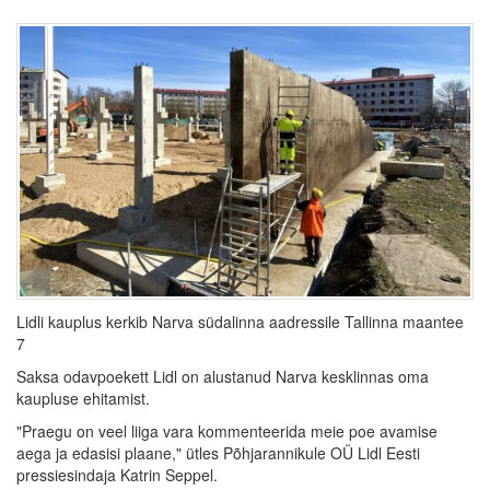
Lidli kauplus kerkib Narva südalinna aadressile Tallinna maantee
7
Saksa odavpoekett Lidl on alustanud Narva kesklinnas oma
kaupluse ehitamist.
"Praegu on veel liiga vara kommenteerida meie poe avamise
aega ja edasisi plaane," ütles Põhjarannikule OÜ Lidl Eesti
pressiesindaja Katrin Seppel.