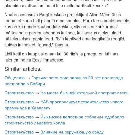
plaanide avalikustamine ei tule meile harilikult kasuks."
Naabruses asuva Pargi keskuse projektijuht Allan Mänd ütles
toona, et kuna Lidl plaanib oma kauplust Puru tee samale poolele,
kus on ka nende kaubanduskeskus, siis on see konkurentsi
mõttes neile parem lahendus kui see, kui keskus oleks tulnud
näiteks teisele poole teed. "Siin kehtivad oma loogika ja reeglid,
kuidas inimesed liiguvad," lisas ta.
Lidli ketil on kauplusi enam kui 30 riigis ja praegu on käimas
laienemine ka Eesti linnadesse.
Similar articles:
Общество
→
Горячие эстонские парни за 20 лет полгорода
построили в Сибири
Строительство
→
На месте бывшей котельной построят отель
Строительство
→
EAS проспонсирует строительство нового
променада в Хаапсалу
Строительство
→
Йыхвиское волостное собрание одобрило
строительство ледового холла
Строительство
→
Влияние на окружающую среду