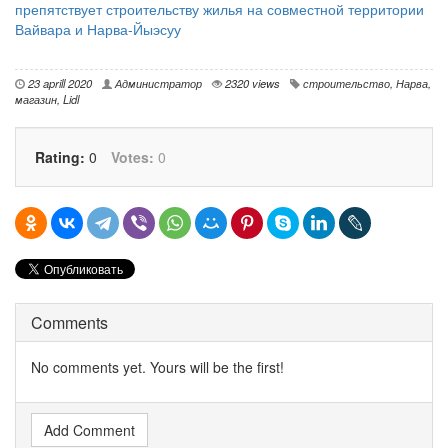
препятствует строительству жилья на совместной территории
Вайвара и Нарва-Йыэсуу
23 aprill 2020
Администратор
2320 views
строительство
,
Нарва
,
магазин
,
Lidl
Rating:
0
Votes:
0
Comments
No comments yet. Yours will be the first!
Add Comment