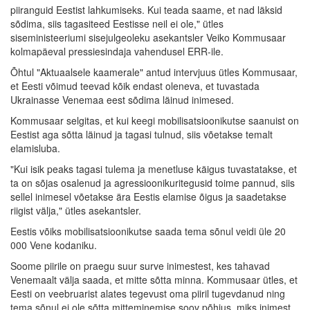
piiranguid Eestist lahkumiseks. Kui teada saame, et nad läksid
sõdima, siis tagasiteed Eestisse neil ei ole," ütles
siseministeeriumi sisejulgeoleku asekantsler Veiko Kommusaar
kolmapäeval pressiesindaja vahendusel ERR-ile.
Õhtul "Aktuaalsele kaamerale" antud intervjuus ütles Kommusaar,
et Eesti võimud teevad kõik endast oleneva, et tuvastada
Ukrainasse Venemaa eest sõdima läinud inimesed.
Kommusaar selgitas, et kui keegi mobilisatsioonikutse saanuist on
Eestist aga sõtta läinud ja tagasi tulnud, siis võetakse temalt
elamisluba.
"Kui isik peaks tagasi tulema ja menetluse käigus tuvastatakse, et
ta on sõjas osalenud ja agressioonikuritegusid toime pannud, siis
sellel inimesel võetakse ära Eestis elamise õigus ja saadetakse
riigist välja," ütles asekantsler.
Eestis võiks mobilisatsioonikutse saada tema sõnul veidi üle 20
000 Vene kodaniku.
Soome piirile on praegu suur surve inimestest, kes tahavad
Venemaalt välja saada, et mitte sõtta minna. Kommusaar ütles, et
Eesti on veebruarist alates tegevust oma piiril tugevdanud ning
tema sõnul ei ole sõtta mitteminemise soov põhjus, miks inimest