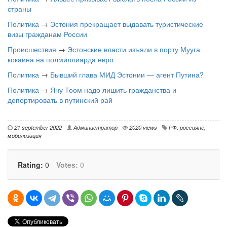
страны
Политика
→
Эстония прекращает выдавать туристические
визы гражданам России
Происшествия
→
Эстонские власти изъяли в порту Мууга
кокаина на полмиллиарда евро
Политика
→
Бывший глава МИД Эстонии — агент Путина?
Политика
→
Яну Тоом надо лишить гражданства и
депортировать в путинский рай
21 september 2022
Администратор
2020 views
РФ
,
россияне
,
мобилизация
Rating:
0
Votes:
0