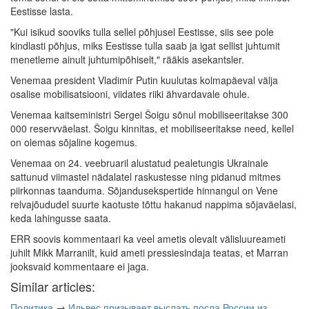
Eestisse lasta.
"Kui isikud sooviks tulla sellel põhjusel Eestisse, siis see pole
kindlasti põhjus, miks Eestisse tulla saab ja igat sellist juhtumit
menetleme ainult juhtumipõhiselt," rääkis asekantsler.
Venemaa president Vladimir Putin kuulutas kolmapäeval välja
osalise mobilisatsiooni, viidates riiki ähvardavale ohule.
Venemaa kaitseministri Sergei Šoigu sõnul mobiliseeritakse 300
000 reservväelast. Šoigu kinnitas, et mobiliseeritakse need, kellel
on olemas sõjaline kogemus.
Venemaa on 24. veebruaril alustatud pealetungis Ukrainale
sattunud viimastel nädalatel raskustesse ning pidanud mitmes
piirkonnas taanduma. Sõjandusekspertide hinnangul on Vene
relvajõududel suurte kaotuste tõttu hakanud nappima sõjaväelasi,
keda lahingusse saata.
ERR soovis kommentaari ka veel ametis olevalt välisluureameti
juhilt Mikk Marranilt, kuid ameti pressiesindaja teatas, et Marran
jooksvaid kommentaare ei jaga.
Similar articles:
Политика
→
Ильвес призывает выслать посла России из