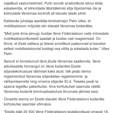
vajalikud vastumeetmed. Putin soovib analüütikute sõnul sõda
eskaleerida, et kiirendada läbirääkimisi sõja lõpetamise üle ja
külmutada Venemaa kontrolli all olevate alade piirid.
Kaitseväe juhataja asetäitja kindralmajor Palm ütles, et
mobilisatsioon mõjutab siin elavaid Venemaa kodanikke.
"Meil pole õrna aimugi, kuidas Vene Föderatsioon neile inimestele
mobilisatsioonikutseid saadab ja kuidas nad reageerivad. On
ilmne, et Eesti valitsus ja teised ametlikud osakonnad ei kavatse
sellest mobilisatsioonist kuidagi osa võtta ja edastada kutse," ütles
Palm.
Samuti ei õnnestunud täna jõuda Venemaa saatkonda. Vene
advokaatide hinnangul on Vene kodanikel Eestis
sõjaväekohustuse täitmisel kaks alust. Isik peab olema
registreeritud Venemaa sõjaväelise registreerimis- ja
värbamisametis ning omama sõjaväe ID-d. Teiseks peab ta
saama tegeliku paberkutse. Ilma kohtukutset saamata väldib
Venemaa kodanik kriminaalvastutust ilmumata jätmise eest.
Omaette teema on Eestis elavate Vene Föderatsiooni kodanike
kohtukutse saamise võimalus.
"Eestis elab 20 500 Vene Föderatsiooni kodakondsust omavat 18-