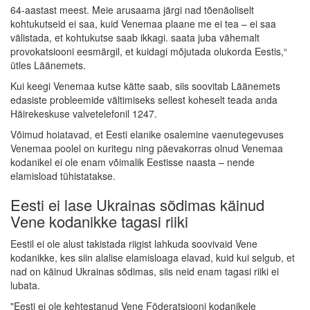
64-aastast meest. Meie arusaama järgi nad tõenäoliselt
kohtukutseid ei saa, kuid Venemaa plaane me ei tea – ei saa
välistada, et kohtukutse saab ikkagi. saata juba vähemalt
provokatsiooni eesmärgil, et kuidagi mõjutada olukorda Eestis,“
ütles Läänemets.
Kui keegi Venemaa kutse kätte saab, siis soovitab Läänemets
edasiste probleemide vältimiseks sellest koheselt teada anda
Häirekeskuse valvetelefonil 1247.
Võimud hoiatavad, et Eesti elanike osalemine vaenutegevuses
Venemaa poolel on kuritegu ning päevakorras olnud Venemaa
kodanikel ei ole enam võimalik Eestisse naasta – nende
elamisload tühistatakse.
Eesti ei lase Ukrainas sõdimas käinud
Vene kodanikke tagasi riiki
Eestil ei ole alust takistada riigist lahkuda soovivaid Vene
kodanikke, kes siin alalise elamisloaga elavad, kuid kui selgub, et
nad on käinud Ukrainas sõdimas, siis neid enam tagasi riiki ei
lubata.
"Eesti ei ole kehtestanud Vene Föderatsiooni kodanikele