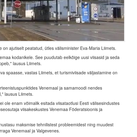
 on ajutiselt peatatud, ütles välisminister Eva-Maria Liimets.
nemaa kodanikele. See puudutab eelkõige uusi viisasid ja seda
peb," lausus Liimets.
va spaasse, vastas Liimets, et turismiviisade väljastamine on
aarteenistuspunktides Venemaal ja samamoodi nendes
" lausus Liimets.
ei ole enam võimalik esitada viisataotlusi Eesti välisesindustes
nuseosutaja viisakeskustes Venemaa Föderatsioonis ja
teenustasu maksmise tehnilistest probleemidest ning muudest
orraga Venemaal ja Valgevenes.