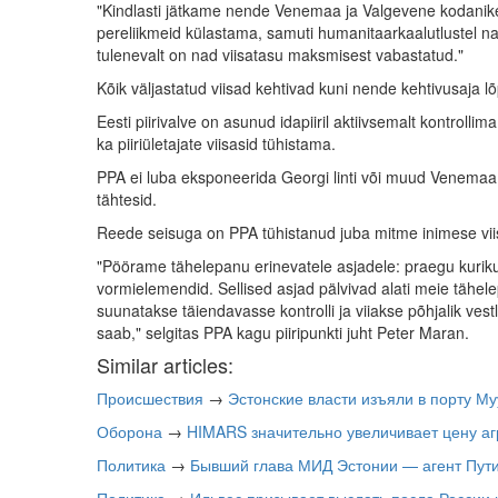
"Kindlasti jätkame nende Venemaa ja Valgevene kodanike v
pereliikmeid külastama, samuti humanitaarkaalutlustel n
tulenevalt on nad viisatasu maksmisest vabastatud."
Kõik väljastatud viisad kehtivad kuni nende kehtivusaja lõ
Eesti piirivalve on asunud idapiiril aktiivsemalt kontroll
ka piiriületajate viisasid tühistama.
PPA ei luba eksponeerida Georgi linti või muud Venemaa p
tähtesid.
Reede seisuga on PPA tühistanud juba mitme inimese vii
"Pöörame tähelepanu erinevatele asjadele: praegu kurik
vormielemendid. Sellised asjad pälvivad alati meie tähel
suunatakse täiendavasse kontrolli ja viiakse põhjalik ves
saab," selgitas PPA kagu piiripunkti juht Peter Maran.
Similar articles:
Происшествия
→
Эстонские власти изъяли в порту М
Оборона
→
HIMARS значительно увеличивает цену аг
Политика
→
Бывший глава МИД Эстонии — агент Пут
Политика
→
Ильвес призывает выслать посла России 