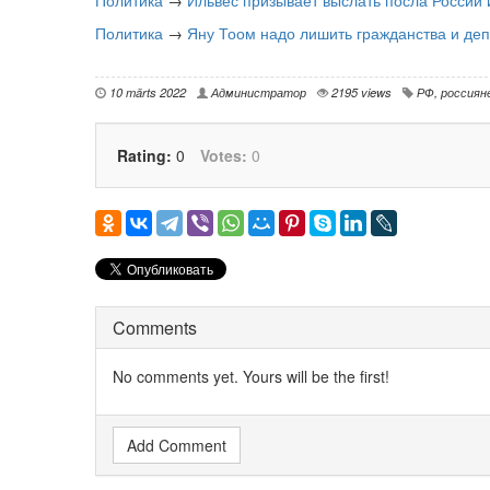
Политика
→
Яну Тоом надо лишить гражданства и деп
10 märts 2022
Администратор
2195 views
РФ
,
россиян
Rating:
0
Votes:
0
Comments
No comments yet. Yours will be the first!
Add Comment