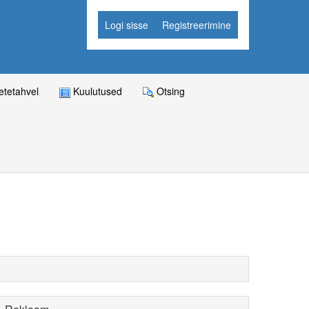
Logi sisse
Registreerimine
tetahvel
Kuulutused
Otsing