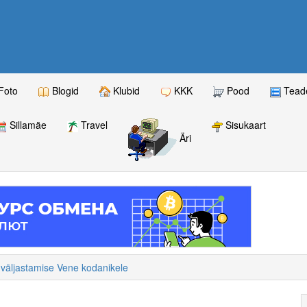
Foto
Blogid
Klubid
KKK
Pood
Teade
Sillamäe
Travel
Sisukaart
Äri
e väljastamise Vene kodanikele