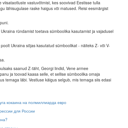
iisataotluste vastuvõtmist, kes soovivad Eestisse tulla
agu lähisugulase raske haigus või matused. Reisi eesmärgist
puni.
ima Ukraina ründamist toetava sümboolika kasutamist ja vajadusel
oolt Ukraina sõjas kasutatud sümboolikat - näiteks Z- või V-
sa.
uulsaks saanud Z-täht, Georgi lindid, Vene armee
epanu ja toovad kaasa selle, et sellise sümboolika omaja
tlus temaga läbi. Vestluse käigus selgub, mis temaga siis edasi
ууга кокаина на полмиллиарда евро
рессии для России
ина?
из страны