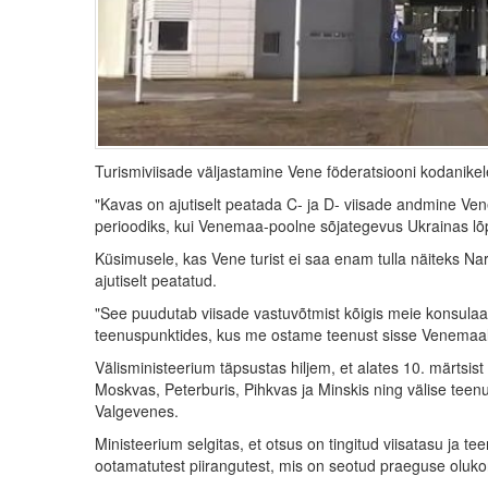
Turismiviisade väljastamine Vene föderatsiooni kodanikele
"Kavas on ajutiselt peatada C- ja D- viisade andmine Ve
perioodiks, kui Venemaa-poolne sõjategevus Ukrainas lõp
Küsimusele, kas Vene turist ei saa enam tulla näiteks Nar
ajutiselt peatatud.
"See puudutab viisade vastuvõtmist kõigis meie konsul
teenuspunktides, kus me ostame teenust sisse Venemaal,
Välisministeerium täpsustas hiljem, et alates 10. märtsist 
Moskvas, Peterburis, Pihkvas ja Minskis ning välise tee
Valgevenes.
Ministeerium selgitas, et otsus on tingitud viisatasu ja 
ootamatutest piirangutest, mis on seotud praeguse oluk