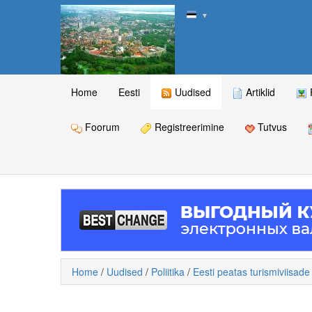
▼
Home
Eesti
Uudised
Artiklid
Foorum
Registreerimine
Tutvus
Home
/
Uudised
/
Poliitika
/
Eesti peatas turismiviisad