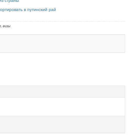
ортировать в путинский рай
е
,
визы