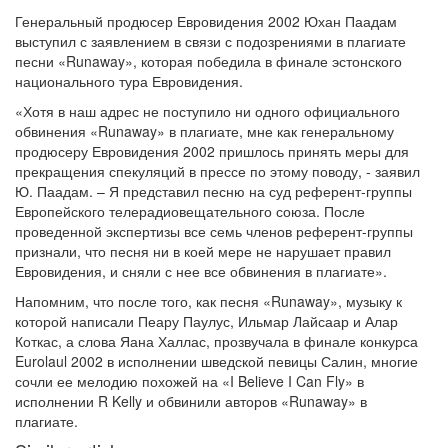
Генеральный продюсер Евровидения 2002 Юхан Паадам
выступил с заявлением в связи с подозрениями в плагиате
песни «Runaway», которая победила в финале эстонского
национального тура Евровидения.
«Хотя в наш адрес не поступило ни одного официального
обвинения «Runaway» в плагиате, мне как генеральному
продюсеру Евровидения 2002 пришлось принять меры для
прекращения спекуляций в прессе по этому поводу, - заявил
Ю. Паадам. – Я представил песню на суд референт-группы
Европейского телерадиовещательного союза. После
проведенной экспертизы все семь членов референт-группы
признали, что песня ни в коей мере не нарушает правил
Евровидения, и сняли с нее все обвинения в плагиате».
Напомним, что после того, как песня «Runaway», музыку к
которой написали Пеару Паулус, Ильмар Лайсаар и Алар
Коткас, а слова Яана Халлас, прозвучала в финале конкурса
Eurolaul 2002 в исполнении шведской певицы Салин, многие
сочли ее мелодию похожей на «I Believe I Can Fly» в
исполнении R Kelly и обвинили авторов «Runaway» в
плагиате.