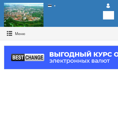
▼
Mеню