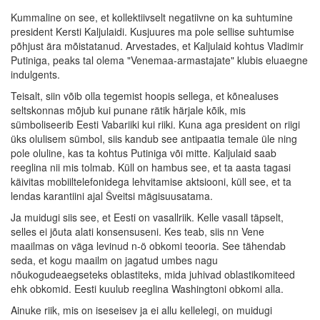
Kummaline on see, et kollektiivselt negatiivne on ka suhtumine
president Kersti Kaljulaidi. Kusjuures ma pole sellise suhtumise
põhjust ära mõistatanud. Arvestades, et Kaljulaid kohtus Vladimir
Putiniga, peaks tal olema "Venemaa-armastajate" klubis eluaegne
indulgents.
Teisalt, siin võib olla tegemist hoopis sellega, et kõnealuses
seltskonnas mõjub kui punane rätik härjale kõik, mis
sümboliseerib Eesti Vabariiki kui riiki. Kuna aga president on riigi
üks olulisem sümbol, siis kandub see antipaatia temale üle ning
pole oluline, kas ta kohtus Putiniga või mitte. Kaljulaid saab
reeglina nii mis tolmab. Küll on hambus see, et ta aasta tagasi
käivitas mobiiltelefonidega lehvitamise aktsiooni, küll see, et ta
lendas karantiini ajal Šveitsi mägisuusatama.
Ja muidugi siis see, et Eesti on vasallriik. Kelle vasall täpselt,
selles ei jõuta alati konsensuseni. Kes teab, siis nn Vene
maailmas on väga levinud n-ö obkomi teooria. See tähendab
seda, et kogu maailm on jagatud umbes nagu
nõukogudeaegseteks oblastiteks, mida juhivad oblastikomiteed
ehk obkomid. Eesti kuulub reeglina Washingtoni obkomi alla.
Ainuke riik, mis on iseseisev ja ei allu kellelegi, on muidugi