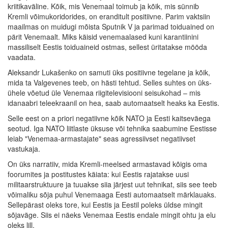
kriitikaväline. Kõik, mis Venemaal toimub ja kõik, mis sünnib
Kremli võimukoridorides, on eranditult positiivne. Parim vaktsiin
maailmas on muidugi mõista Sputnik V ja parimad toiduained on
pärit Venemaalt. Miks käisid venemaalased kuni karantiinini
massiliselt Eestis toiduaineid ostmas, sellest üritatakse mööda
vaadata.
Aleksandr Lukašenko on samuti üks positiivne tegelane ja kõik,
mida ta Valgevenes teeb, on hästi tehtud. Selles suhtes on üks-
ühele võetud üle Venemaa riigitelevisiooni seisukohad – mis
idanaabri teleekraanil on hea, saab automaatselt heaks ka Eestis.
Selle eest on a priori negatiivne kõik NATO ja Eesti kaitseväega
seotud. Iga NATO liitlaste üksuse või tehnika saabumine Eestisse
leiab "Venemaa-armastajate" seas agressiivset negatiivset
vastukaja.
On üks narratiiv, mida Kremli-meelsed armastavad kõigis oma
foorumites ja postitustes käiata: kui Eestis rajatakse uusi
militaarstruktuure ja tuuakse siia järjest uut tehnikat, siis see teeb
võimaliku sõja puhul Venemaaga Eesti automaatselt märklauaks.
Sellepärast oleks tore, kui Eestis ja Eestil poleks üldse mingit
sõjaväge. Siis ei näeks Venemaa Eestis endale mingit ohtu ja elu
oleks lill.