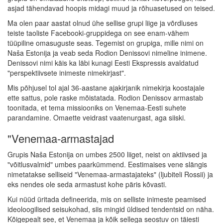
asjad tähendavad hoopis midagi muud ja rõhuasetused on teised.
Ma olen paar aastat olnud ühe sellise grupi liige ja võrdluses
teiste taoliste Facebooki-gruppidega on see enam-vähem
tüüpiline omasuguste seas. Tegemist on grupiga, mille nimi on
Naša Estonija ja veab seda Rodion Denissovi nimeline inimene.
Denissovi nimi käis ka läbi kunagi Eesti Ekspressis avaldatud
"perspektiivsete inimeste nimekirjast".
Mis põhjusel tol ajal 36-aastane ajakirjanik nimekirja koostajale
ette sattus, pole raske mõistatada. Rodion Denissov armastab
toonitada, et tema missiooniks on Venemaa-Eesti suhete
parandamine. Omaette veidrast vaatenurgast, aga siiski.
"Venemaa-armastajad
Grupis Naša Estonija on umbes 2500 liiget, neist on aktiivsed ja
"võitlusvalmid" umbes paarkümmend. Eestimaises vene slängis
nimetatakse selliseid "Venemaa-armastajateks" (ljubiteli Rossii) ja
eks nendes ole seda armastust kohe päris kõvasti.
Kui nüüd üritada defineerida, mis on selliste inimeste peamised
ideoloogilised seisukohad, siis mingid üldised tendentsid on näha.
Kõigepealt see, et Venemaa ja kõik sellega seostuv on täiesti