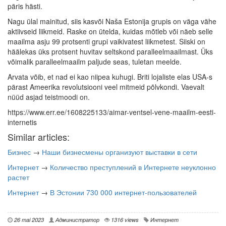
päris hästi.
Nagu ülal mainitud, siis kasvõi Naša Estonija grupis on väga vähe
aktiivseid liikmeid. Raske on ütelda, kuidas mõtleb või näeb selle
maailma asju 99 protsenti grupi vaikivatest liikmetest. Siiski on
häälekas üks protsent huvitav seltskond paralleelmaailmast. Üks
võimalik paralleelmaailm paljude seas, tuletan meelde.
Arvata võib, et nad ei kao niipea kuhugi. Briti lojaliste elas USA-s
pärast Ameerika revolutsiooni veel mitmeid põlvkondi. Vaevalt
nüüd asjad teistmoodi on.
https://www.err.ee/1608225133/aimar-ventsel-vene-maailm-eesti-
internetis
Similar articles:
Бизнес
→
Наши бизнесмены организуют выставки в сети
Интернет
→
Количество преступлений в Интернете неуклонно
растет
Интернет
→
В Эстонии 730 000 интернет-пользователей
26 mai 2023
Администратор
1316 views
Интернет