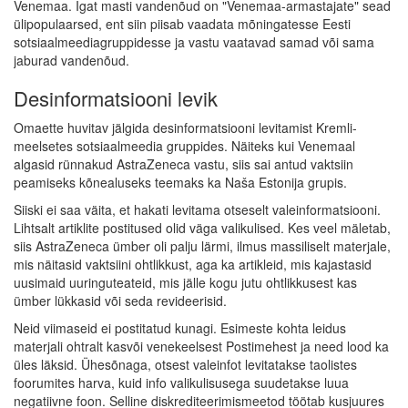
Venemaa. Igat masti vandenõud on "Venemaa-armastajate" sead
ülipopulaarsed, ent siin piisab vaadata mõningatesse Eesti
sotsiaalmeediagruppidesse ja vastu vaatavad samad või sama
jaburad vandenõud.
Desinformatsiooni levik
Omaette huvitav jälgida desinformatsiooni levitamist Kremli-
meelsetes sotsiaalmeedia gruppides. Näiteks kui Venemaal
algasid rünnakud AstraZeneca vastu, siis sai antud vaktsiin
peamiseks kõnealuseks teemaks ka Naša Estonija grupis.
Siiski ei saa väita, et hakati levitama otseselt valeinformatsiooni.
Lihtsalt artiklite postitused olid väga valikulised. Kes veel mäletab,
siis AstraZeneca ümber oli palju lärmi, ilmus massiliselt materjale,
mis näitasid vaktsiini ohtlikkust, aga ka artikleid, mis kajastasid
uusimaid uuringuteateid, mis jälle kogu jutu ohtlikkusest kas
ümber lükkasid või seda revideerisid.
Neid viimaseid ei postitatud kunagi. Esimeste kohta leidus
materjali ohtralt kasvõi venekeelsest Postimehest ja need lood ka
üles läksid. Ühesõnaga, otsest valeinfot levitatakse taolistes
foorumites harva, kuid info valikulisusega suudetakse luua
negatiivne foon. Selline diskrediteerimismeetod töötab kusjuures