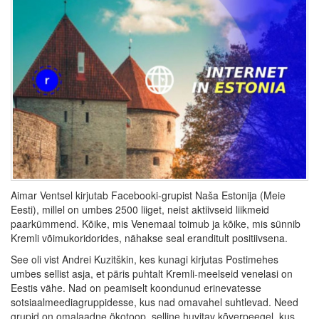
Aimar Ventsel kirjutab Facebooki-grupist Naša Estonija (Meie
Eesti), millel on umbes 2500 liiget, neist aktiivseid liikmeid
paarkümmend. Kõike, mis Venemaal toimub ja kõike, mis sünnib
Kremli võimukoridorides, nähakse seal eranditult positiivsena.
See oli vist Andrei Kuzitškin, kes kunagi kirjutas Postimehes
umbes sellist asja, et päris puhtalt Kremli-meelseid venelasi on
Eestis vähe. Nad on peamiselt koondunud erinevatesse
sotsiaalmeediagruppidesse, kus nad omavahel suhtlevad. Need
grupid on omalaadne ökotoop, selline huvitav kõverpeegel, kus