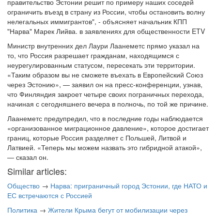
правительство Эстонии решит по примеру наших соседей
ограничить въезд в страну из России, чтобы остановить волну
нелегальных иммигрантов", - объясняет начальник КПП
"Нарва" Марек Лийва. в заявлениях для общественности ETV
Министр внутренних дел Лаури Лаанеметс прямо указал на
то, что Россия разрешает гражданам, находящимся с
неурегулированным статусом, пересекать эти территории.
«Таким образом вы не сможете въехать в Европейский Союз
через Эстонию», — заявил он на пресс-конференции, узнав,
что Финляндия закроет четыре своих пограничных перехода,
начиная с сегодняшнего вечера в полночь, по той же причине.
Лаанеметс предупредил, что в последние годы наблюдается
«организованное миграционное давление», которое достигает
границ, которые Россия разделяет с Польшей, Литвой и
Латвией. «Теперь мы можем назвать это гибридной атакой»,
— сказал он.
Similar articles:
Общество
→
Нарва: приграничный город Эстонии, где НАТО и
ЕС встречаются с Россией
Политика
→
Жители Крыма бегут от мобилизации через