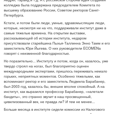
колледжа была поддержана председателем Комитета по
высшему образованию России, Советом ректоров Санкт-
Петербурга.
Кстати, и потом были люди, умные, здравомыслящие люди,
которые, несмотря ни на что, поддерживали институт даже в
самые тяжелые времена. На открытии выставки,
рассказывающей об истории института, недаром
присутствовали старейшина Пыхья-Таллинна Энно Тамм и его
заместитель Юри Йыгева. О них руководители ECOMENа
говорят с неизменной благодарностью.
Но поразительно... Институту и потом, когда он, казалось, уже
твердо строял на ногах, был благоприятно оценен
международными экспертами, пришлось переживать немало
горьких, неприятных моментов. Особенно тяжелыми, как
вспоминают ректор и его заместитель Людмила Барабанер,
был 2003 год, казалось бы, внешне вполне спокойный. А на
институт, как выразился профессор Барабанер, «налетали
бандиты», это странно звучит в наш просвещенный,
цивилизованный век, не правда ли? И тем не менее...
Больше месяца в институте сидели комиссии из Налогового