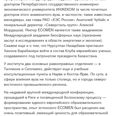
доктором Петербургского государственного инженерно-
экономического университета ИНЖЕКОМ (в числе почетных
докторов этого знаменитого вуза, в частности, такие известные
менеджеры, как глава РАО «ЕЭС России» Анатолий Чубайс и
генеральный директор «Северсталь-групп» Алексей
Мордашов). Ректор ECOMEN является также академиком
Международной академии биосферных наук (признание
заслуг в исследованиях в области энергетики и экологии).
Скажем еще и о том, что Нурсултан Назарбаев пригласил
Ханона Барабанера войти в состав Клуба евразийских ученых,
создаваемого под патронатом президента Казахстана.
У института два основных равноправных отделения — в
Таллинне и Силламяэ, действуют еще и учебные
консультационные пункты в Нарве и Кохтла-Ярве. По сути, в
сфере влияния вуза не только столица, но и города северо-
восточного промышленного региона.
На недавней крупной международной конференции,
прошедшей в Риге и посвященной Болонскому процессу —
формированию единого европейского образовательного
пространства, опыт эстонского ECOMEN был расценен как
очень позитивный, имеющий ценность для образовательной