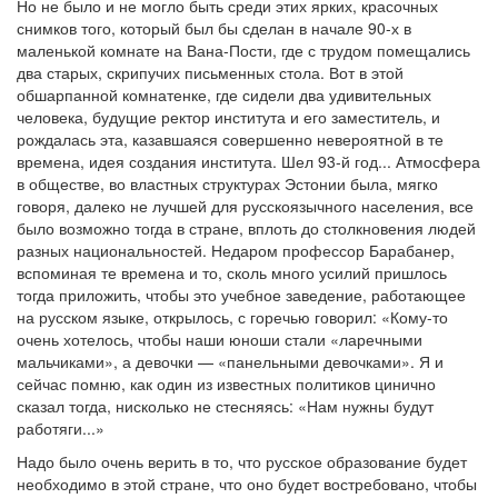
Но не было и не могло быть среди этих ярких, красочных
снимков того, который был бы сделан в начале 90-х в
маленькой комнате на Вана-Пости, где с трудом помещались
два старых, скрипучих письменных стола. Вот в этой
обшарпанной комнатенке, где сидели два удивительных
человека, будущие ректор института и его заместитель, и
рождалась эта, казавшаяся совершенно невероятной в те
времена, идея создания института. Шел 93-й год... Атмосфера
в обществе, во властных структурах Эстонии была, мягко
говоря, далеко не лучшей для русскоязычного населения, все
было возможно тогда в стране, вплоть до столкновения людей
разных национальностей. Недаром профессор Барабанер,
вспоминая те времена и то, сколь много усилий пришлось
тогда приложить, чтобы это учебное заведение, работающее
на русском языке, открылось, с горечью говорил: «Кому-то
очень хотелось, чтобы наши юноши стали «ларечными
мальчиками», а девочки — «панельными девочками». Я и
сейчас помню, как один из известных политиков цинично
сказал тогда, нисколько не стесняясь: «Нам нужны будут
работяги...»
Надо было очень верить в то, что русское образование будет
необходимо в этой стране, что оно будет востребовано, чтобы