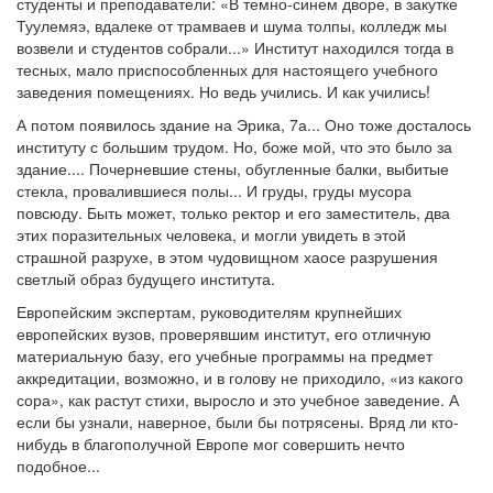
студенты и преподаватели: «В темно-синем дворе, в закутке
Туулемяэ, вдалеке от трамваев и шума толпы, колледж мы
возвели и студентов собрали...» Институт находился тогда в
тесных, мало приспособленных для настоящего учебного
заведения помещениях. Но ведь учились. И как учились!
А потом появилось здание на Эрика, 7а... Оно тоже досталось
институту с большим трудом. Но, боже мой, что это было за
здание.... Почерневшие стены, обугленные балки, выбитые
стекла, провалившиеся полы... И груды, груды мусора
повсюду. Быть может, только ректор и его заместитель, два
этих поразительных человека, и могли увидеть в этой
страшной разрухе, в этом чудовищном хаосе разрушения
светлый образ будущего института.
Европейским экспертам, руководителям крупнейших
европейских вузов, проверявшим институт, его отличную
материальную базу, его учебные программы на предмет
аккредитации, возможно, и в голову не приходило, «из какого
сора», как растут стихи, выросло и это учебное заведение. А
если бы узнали, наверное, были бы потрясены. Вряд ли кто-
нибудь в благополучной Европе мог совершить нечто
подобное...