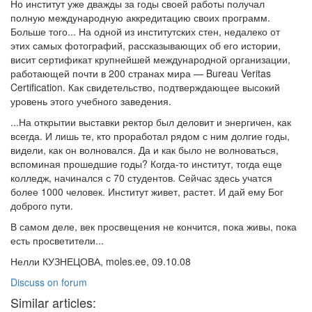
Но институт уже дважды за годы своей работы получал
полную международную аккредитацию своих программ.
Больше того... На одной из институтских стен, недалеко от
этих самых фотографий, рассказывающих об его истории,
висит сертификат крупнейшей международной организации,
работающей почти в 200 странах мира — Bureau Veritas
Certification. Как свидетельство, подтверждающее высокий
уровень этого учебного заведения.
...На открытии выставки ректор был деловит и энергичен, как
всегда. И лишь те, кто проработал рядом с ним долгие годы,
видели, как он волновался. Да и как было не волноваться,
вспоминая прошедшие годы? Когда-то институт, тогда еще
колледж, начинался с 70 студентов. Сейчас здесь учатся
более 1000 человек. Институт живет, растет. И дай ему Бог
доброго пути.
В самом деле, век просвещения не кончится, пока живы, пока
есть просветители...
Нелли КУЗНЕЦОВА, moles.ee, 09.10.08
Discuss on forum
Similar articles: