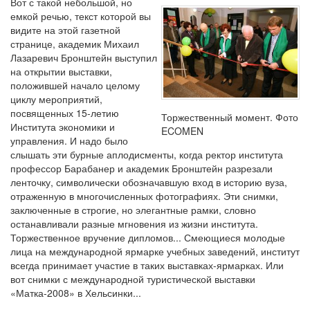
Вот с такой небольшой, но
емкой речью, текст которой вы
видите на этой газетной
странице, академик Михаил
Лазаревич Бронштейн выступил
на открытии выставки,
положившей начало целому
циклу мероприятий,
посвященных 15-летию
Торжественный момент. Фото
Института экономики и
ECOMEN
управления. И надо было
слышать эти бурные аплодисменты, когда ректор института
профессор Барабанер и академик Бронштейн разрезали
ленточку, символически обозначавшую вход в историю вуза,
отраженную в многочисленных фотографиях. Эти снимки,
заключенные в строгие, но элегантные рамки, словно
останавливали разные мгновения из жизни института.
Торжественное вручение дипломов... Смеющиеся молодые
лица на международной ярмарке учебных заведений, институт
всегда принимает участие в таких выставках-ярмарках. Или
вот снимки с международной туристической выставки
«Матка-2008» в Хельсинки...