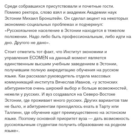
Среди собравшихся присутствовали и почетные гости.
Помимо ректора, слово взял и академик Академии наук
Эстонии Михаил Бронштейн. Он сделал акцент на некоторых
экономико-социальных проблемах и подчеркнул:
«Русскоязычное население в Эстонии находится в тяжелом
положении. Надо либо быть профессиональным, либо идти на
дно. Другого не дано».
Стоит отметить тот факт, что Институт экономики и
управления ECOMEN на данный момент является
единственным высшим учебным заведением в Эстонии,
получившим полную аккредитацию обучения на русском
языке. Как рассказал руководитель отдела массовых
коммуникаций института Вячеслав Иванов, «у эстонских
абитуриентов очень широкий выбор и больше возможностей,
нежели у русских. И вуз создавался на Северо-Востоке
Эстонии, где проживает много русских. Других вариантов там
не было, и абитуриентам приходилось ехать в Тарту или
Таллинн, где обучение идет преимущественно на эстонском
языке. Поэтому основной приоритет вуза — дать возможность
русскоязычным студентам получить образование на родном
языке».