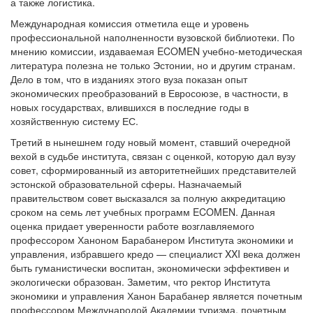
а также логистика.
Международная комиссия отметила еще и уровень
профессиональной наполненности вузовской библиотеки. По
мнению комиссии, издаваемая ECOMEN учебно-методическая
литература полезна не только Эстонии, но и другим странам.
Дело в том, что в изданиях этого вуза показан опыт
экономических преобразований в Евросоюзе, в частности, в
новых государствах, влившихся в последние годы в
хозяйственную систему ЕС.
Третий в нынешнем году новый момент, ставший очередной
вехой в судьбе института, связан с оценкой, которую дал вузу
совет, сформированный из авторитетнейших представителей
эстонской образовательной сферы. Назначаемый
правительством совет высказался за полную аккредитацию
сроком на семь лет учебных программ ECOMEN. Данная
оценка придает уверенности работе возглавляемого
профессором Ханоном Барабанером Института экономики и
управления, избравшего кредо — специалист XXI века должен
быть гуманистически воспитан, экономически эффективен и
экологически образован. Заметим, что ректор Института
экономики и управления Ханон Барабанер является почетным
профессором Международой Академии туризма, почетным