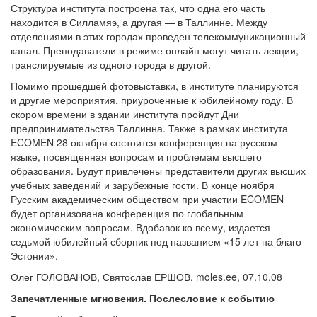
Структура института построена так, что одна его часть
находится в Силламяэ, а другая — в Таллинне. Между
отделениями в этих городах проведен телекоммуникационный
канал. Преподаватели в режиме онлайн могут читать лекции,
транслируемые из одного города в другой.
Помимо прошедшей фотовыставки, в институте планируются
и другие мероприятия, приуроченные к юбилейному году. В
скором времени в здании института пройдут Дни
предпринимательства Таллинна. Также в рамках института
ECOMEN 28 октября состоится конференция на русском
языке, посвященная вопросам и проблемам высшего
образования. Будут привлечены представители других высших
учебных заведений и зарубежные гости. В конце ноября
Русским академическим обществом при участии ECOMEN
будет организована конференция по глобальным
экономическим вопросам. Вдобавок ко всему, издается
седьмой юбилейный сборник под названием «15 лет на благо
Эстонии».
Олег ГОЛОВАНОВ, Святослав ЕРШОВ, moles.ee, 07.10.08
Запечатленные мгновения. Послесловие к событию