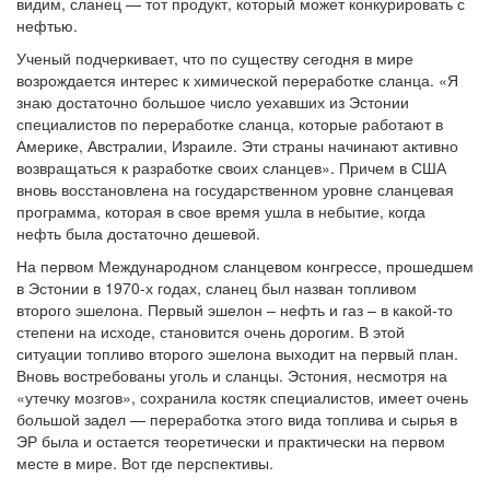
видим, сланец — тот продукт, который может конкурировать с
нефтью.
Ученый подчеркивает, что по существу сегодня в мире
возрождается интерес к химической переработке сланца. «Я
знаю достаточно большое число уехавших из Эстонии
специалистов по переработке сланца, которые работают в
Америке, Австралии, Израиле. Эти страны начинают активно
возвращаться к разработке своих сланцев». Причем в США
вновь восстановлена на государственном уровне сланцевая
программа, которая в свое время ушла в небытие, когда
нефть была достаточно дешевой.
На первом Международном сланцевом конгрессе, прошедшем
в Эстонии в 1970-х годах, сланец был назван топливом
второго эшелона. Первый эшелон – нефть и газ – в какой-то
степени на исходе, становится очень дорогим. В этой
ситуации топливо второго эшелона выходит на первый план.
Вновь востребованы уголь и сланцы. Эстония, несмотря на
«утечку мозгов», сохранила костяк специалистов, имеет очень
большой задел — переработка этого вида топлива и сырья в
ЭР была и остается теоретически и практически на первом
месте в мире. Вот где перспективы.