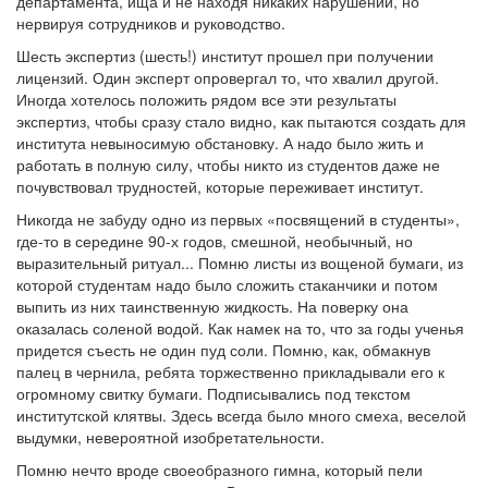
департамента, ища и не находя никаких нарушений, но
нервируя сотрудников и руководство.
Шесть экспертиз (шесть!) институт прошел при получении
лицензий. Один эксперт опровергал то, что хвалил другой.
Иногда хотелось положить рядом все эти результаты
экспертиз, чтобы сразу стало видно, как пытаются создать для
института невыносимую обстановку. А надо было жить и
работать в полную силу, чтобы никто из студентов даже не
почувствовал трудностей, которые переживает институт.
Никогда не забуду одно из первых «посвящений в студенты»,
где-то в середине 90-х годов, смешной, необычный, но
выразительный ритуал... Помню листы из вощеной бумаги, из
которой студентам надо было сложить стаканчики и потом
выпить из них таинственную жидкость. На поверку она
оказалась соленой водой. Как намек на то, что за годы ученья
придется съесть не один пуд соли. Помню, как, обмакнув
палец в чернила, ребята торжественно прикладывали его к
огромному свитку бумаги. Подписывались под текстом
институтской клятвы. Здесь всегда было много смеха, веселой
выдумки, невероятной изобретательности.
Помню нечто вроде своеобразного гимна, который пели