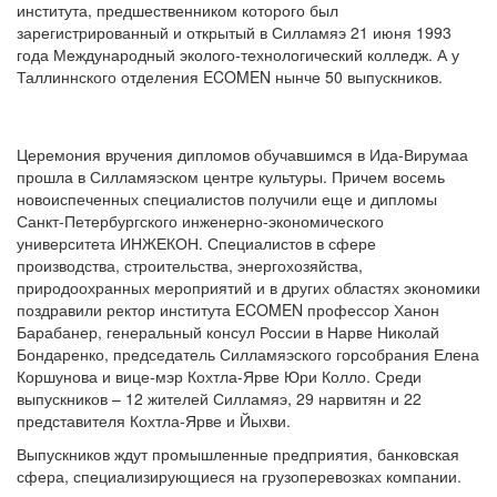
института, предшественником которого был
зарегистрированный и открытый в Силламяэ 21 июня 1993
года Международный эколого-технологический колледж. А у
Таллиннского отделения ECOMEN нынче 50 выпускников.
Церемония вручения дипломов обучавшимся в Ида-Вирумаа
прошла в Силламяэском центре культуры. Причем восемь
новоиспеченных специалистов получили еще и дипломы
Санкт-Петербургского инженерно-экономического
университета ИНЖЕКОН. Специалистов в сфере
производства, строительства, энергохозяйства,
природоохранных мероприятий и в других областях экономики
поздравили ректор института ECOMEN профессор Ханон
Барабанер, генеральный консул России в Нарве Николай
Бондаренко, председатель Силламяэского горсобрания Елена
Коршунова и вице-мэр Кохтла-Ярве Юри Колло. Среди
выпускников – 12 жителей Силламяэ, 29 нарвитян и 22
представителя Кохтла-Ярве и Йыхви.
Выпускников ждут промышленные предприятия, банковская
сфера, специализирующиеся на грузоперевозках компании.