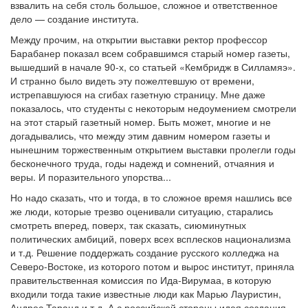
взвалить на себя столь большое, сложное и ответственное
дело — создание института.
Между прочим, на открытии выставки ректор профессор
Барабанер показал всем собравшимся старый номер газеты,
вышедший в начале 90-х, со статьей «Кембридж в Силламяэ».
И странно было видеть эту пожелтевшую от времени,
истрепавшуюся на сгибах газетную страницу. Мне даже
показалось, что студенты с некоторым недоумением смотрели
на этот старый газетный номер. Быть может, многие и не
догадывались, что между этим давним номером газеты и
нынешним торжественным открытием выставки пролегли годы
бесконечного труда, годы надежд и сомнений, отчаяния и
веры. И поразительного упорства...
Но надо сказать, что и тогда, в то сложное время нашлись все
же люди, которые трезво оценивали ситуацию, старались
смотреть вперед, поверх, так сказать, сиюминутных
политических амбиций, поверх всех всплесков национализма
и т.д. Решение поддержать создание русского колледжа на
Северо-Востоке, из которого потом и вырос институт, приняла
правительственная комиссия по Ида-Вирумаа, в которую
входили тогда такие известные люди как Марью Лауристин,
Андрес Таранд и т.д. А с российской стороны идея создания