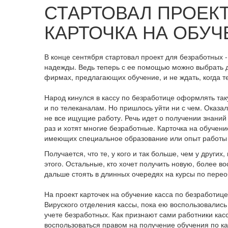
СТАРТОВАЛ ПРОЕКТ
КАРТОЧКА НА ОБУЧ
В конце сентября стартовал проект для безработных -
надежды. Ведь теперь с ее помощью можно выбрать д
фирмах, предлагающих обучение, и не ждать, когда те
Народ кинулся в кассу по безработице оформлять таку
и по телеканалам. Но пришлось уйти ни с чем. Оказа
не все ищущие работу. Речь идет о получении знаний 
раз и хотят многие безработные. Карточка на обучен
имеющих специальное образование или опыт работы 
Получается, что те, у кого и так больше, чем у други
этого. Остальные, кто хочет получить новую, более 
дальше стоять в длинных очередях на курсы по пере
На проект карточек на обучение касса по безработиц
Вируского отделения кассы, пока ею воспользовались 
учете безработных. Как признают сами работники касс
воспользоваться правом на получение обучения по кар