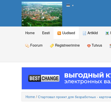
▼
Home
Eesti
Uudised
Artiklid
Foorum
Registreerimine
Tutvus
Home
/
Стартовал проект для безработных - карточ