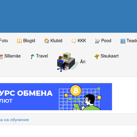
Foto
Blogid
Klubid
KKK
Pood
Teade
Sillamäe
Travel
Sisukaart
Äri
ка на обучение