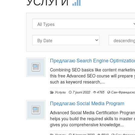
УСЛУГИ
Предлагаю Search Engine Optimizatio
Combining SEO basics like content marketing,
this free Advanced SEO course will prepare 
such as keyword research,...
Услуги
7 juuni 2022
4765
Сан-Франциск
Предлагаю Social Media Program
Advanced Social Media Certification Program 
helps you build the required skills to maste
gives you comprehensive knowledge...
Услуги
8 jaanuar 2022
5510
Сан-Франци