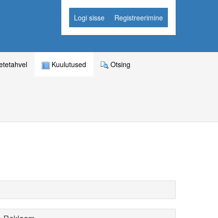
Logi sisse
Registreerimine
tetahvel
Kuulutused
Otsing