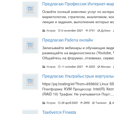
Предлагаю Профессия Интернет-мар
Освойте полный комплекс услуг по инте
маркетологом, стратегом, аналитиком, кон
лекции и задания, выполнение которых мож
Услуги
6 november 2021
3741
Дублин
Предлагаю Работа онлайн
Записывайте вебинары и обучающие видео
размещайте на видеохостингах (Youtube, 
Общайтесь на форумах, отзовиках, сервис
Услуги
11 octoober 2021
2203
Москва
Предлагаю Ультрабыстрые виртуаль
https://pq.hosting/et/?from=659602 Linux 
Платформа: KVM Процессор: Intel(R) Xeon
(RAID 10) Трафик: Не учитывается Порт:...
Услуги
28 aprill 2020
2859
Таллинн
А
Требуется Finesta