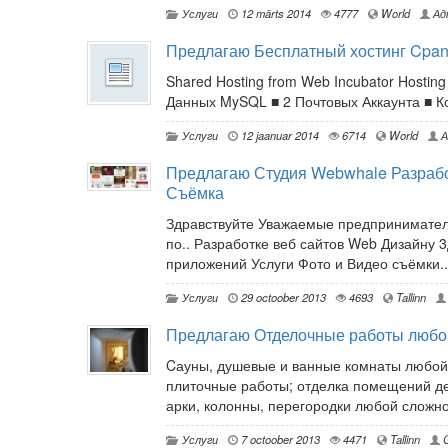
Услуги
12 märts 2014
4777
World
Ад
Предлагаю Бесплатный хостинг Cpan
Shared Hosting from Web Incubator Hosti
Данных MySQL ■ 2 Почтовых Аккаунта ■ Ко
Услуги
12 jaanuar 2014
6714
World
А
Предлагаю Студия Webwhale Разрабо
Съёмка
Здравствуйте Уважаемые предпринимател
по.. Разработке веб сайтов Web Дизайну
приложений Услуги Фото и Видео съёмки..
Услуги
29 octoober 2013
4693
Tallinn
Предлагаю Отделочные работы любо
Cауны, душевые и ванные комнаты любой 
плиточные работы; отделка помещений де
арки, колонны, перегородки любой сложно
Услуги
7 octoober 2013
4471
Tallinn
G