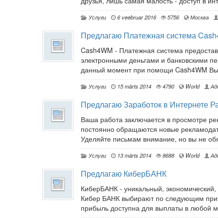
друзья, лишь самая малость - доступ в ин
Услуги
6 veebruar 2016
5756
Москва
Предлагаю Платежная система Cas
Cash4WM - Платежная система предостав
электронными деньгами и банковскими п
данный момент при помощи Cash4WM Вы и
Услуги
15 märts 2014
4790
World
Ад
Предлагаю Заработок в Интернете Р
Ваша работа заключается в просмотре ре
постоянно обращаются новые рекламодате
Уделяйте письмам внимание, но вы не обя
Услуги
13 märts 2014
8688
World
Ад
Предлагаю КиберБАНК
КиберБАНК - уникальный, экономический,
Кибер БАНК выбирают по следующим прич
прибыль доступна для выплаты в любой мо