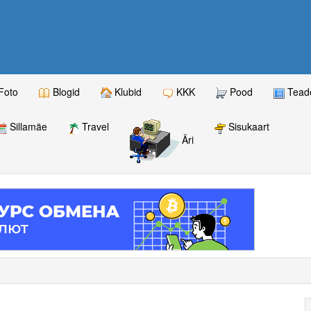
Foto
Blogid
Klubid
KKK
Pood
Teade
Sillamäe
Travel
Sisukaart
Äri