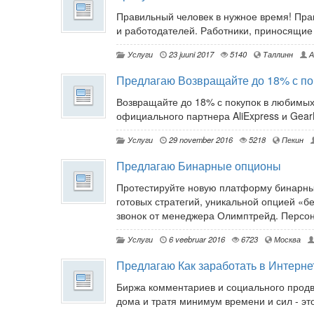
Правильный человек в нужное время! Пра
и работодателей. Работники, приносящие
Услуги
23 juuni 2017
5140
Таллинн
А
Предлагаю Возвращайте до 18% с по
Возвращайте до 18% с покупок в любимых
официального партнера AliExpress и GearB
Услуги
29 november 2016
5218
Пекин
Предлагаю Бинарные опционы
Протестируйте новую платформу бинарных
готовых стратегий, уникальной опцией «б
звонок от менеджера Олимптрейд. Персо
Услуги
6 veebruar 2016
6723
Москва
Предлагаю Как заработать в Интерне
Биржа комментариев и социального продв
дома и тратя минимум времени и сил - это