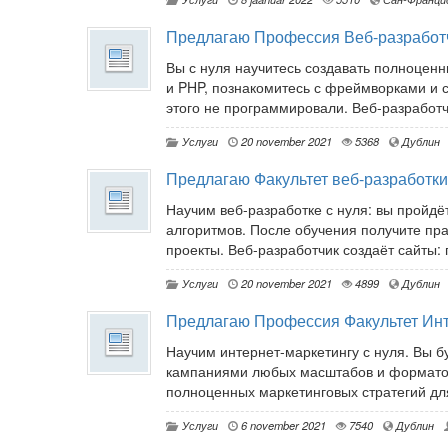
Предлагаю Профессия Веб-разработ
Вы с нуля научитесь создавать полноценн
и PHP, познакомитесь с фреймворками и 
этого не программировали. Веб-разработч
Услуги
20 november 2021
5368
Дублин
Предлагаю Факультет веб-разработки
Научим веб-разработке с нуля: вы пройдё
алгоритмов. После обучения получите пр
проекты. Веб-разработчик создаёт сайты: п
Услуги
20 november 2021
4899
Дублин
Предлагаю Профессия Факультет Инт
Научим интернет-маркетингу с нуля. Вы б
кампаниями любых масштабов и форматов,
полноценных маркетинговых стратегий для
Услуги
6 november 2021
7540
Дублин