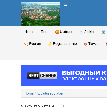
▼
Home
Eesti
Uudised
Artiklid
Foorum
Registreerimine
Tutvus
Home
/
Kuulutused
/
Услуги