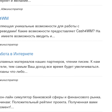
тернет и желание...
Администратор
h4WM
ляющая уникальные возможности для работы с
ереводами! Какие возможности предоставляет Cash4WM? На
меете возможность вводить и...
министратор
абота в Интернете
кламных материалов наших партнеров, чтении писем. К нам
ли, тем самым Ваш доход все время будет увеличиваться.
заны что-либо...
министратор
 он-лайн симулятор банковской сферы и финансового рынка.
инам: Положительный рейтинг проекта. Полученная вами
мент!...