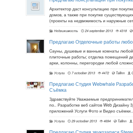
Архитектор даст консультацию при покупк
домов, а также при покупке существующи
(проекты на недвижимость и наружные сет
Недвижимость
24 september 2013
4318
Предлагаю Отделочные работы любо
Cауны, душевые и ванные комнаты любой 
плиточные работы; отделка помещений де
арки, колонны, перегородки любой сложно
Услуги
7 octoober 2013
4472
Tallinn
G
Предлагаю Студия Webwhale Разрабо
Съёмка
Здравствуйте Уважаемые предпринимател
по.. Разработке веб сайтов Web Дизайну
приложений Услуги Фото и Видео съёмки..
Услуги
29 octoober 2013
4694
Tallinn
Предлагаю Студия звукозаписи Stere