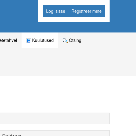
Logi sisse
Registreerimine
tetahvel
Kuulutused
Otsing