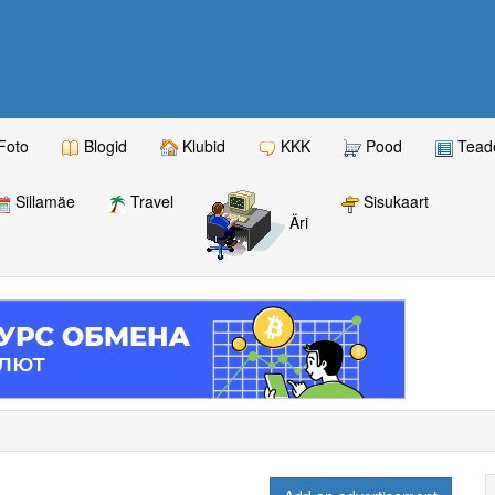
Foto
Blogid
Klubid
KKK
Pood
Teade
Sillamäe
Travel
Sisukaart
Äri