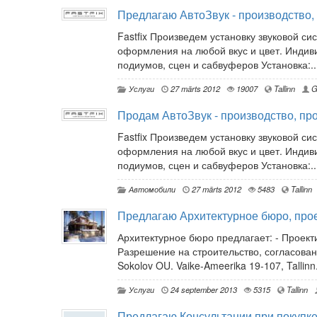
Предлагаю АвтоЗвук - производство,
Fastfix Произведем установку звуковой с
оформления на любой вкус и цвет. Индиви
подиумов, сцен и сабвуферов Установка:..
Услуги
27 märts 2012
19007
Tallinn
G
Продам АвтоЗвук - производство, пр
Fastfix Произведем установку звуковой с
оформления на любой вкус и цвет. Индиви
подиумов, сцен и сабвуферов Установка:..
Автомобили
27 märts 2012
5483
Tallinn
Предлагаю Архитектурное бюро, про
Архитектурное бюро предлагает: - Проек
Разрешение на строительство, согласования
Sokolov OU. Vaike-Ameerika 19-107, Tallinn.
Услуги
24 september 2013
5315
Tallinn
Предлагаю Консультации при покупке