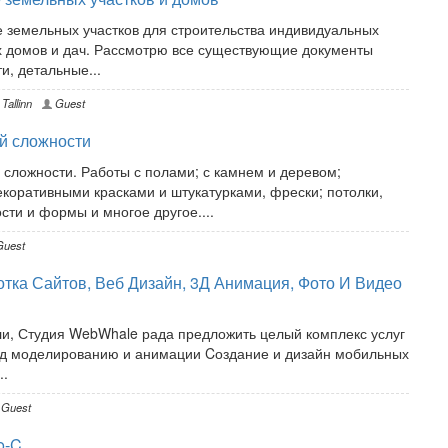
е земельных участков для строительства индивидуальных
х домов и дач. Рассмотрю все существующие документы
и, детальные...
Tallinn
Guest
й сложности
сложности. Работы с полами; с камнем и деревом;
коративными красками и штукатурками, фрески; потолки,
сти и формы и многое другое....
uest
тка Сайтов, Веб Дизайн, 3Д Анимация, Фото И Видео
и, Студия WebWhale рада предложить целый комплекс услуг
 3д моделированию и анимации Cоздание и дизайн мобильных
..
Guest
o-C