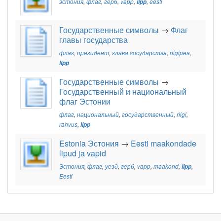
эстония
,
флаг
,
герб
,
vapp
,
lipp
,
eesti
Государственные символы
→
Флаг
главы государства
флаг
,
президент
,
глава государства
,
riigipea
,
lipp
Государственные символы
→
Государственный и национальный
флаг Эстонии
флаг
,
национальный
,
государственный
,
riigi
,
rahvus
,
lipp
Estonia Эстония
→
Eesti maakondade
lipud ja vapid
Эстония
,
флаг
,
уезд
,
герб
,
vapp
,
maakond
,
lipp
,
Eesti