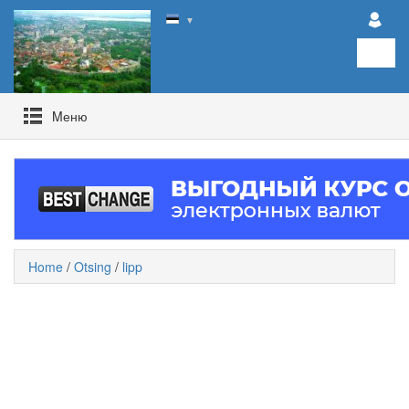
▼
Mеню
Home
/
Otsing
/
lipp