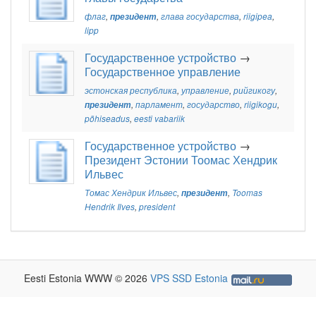
флаг
,
президент
,
глава государства
,
riigipea
,
lipp
Государственное устройство
→
Государственное управление
эстонская республика
,
управление
,
рийгикогу
,
президент
,
парламент
,
государство
,
riigikogu
,
põhiseadus
,
eesti vabariik
Государственное устройство
→
Президент Эстонии Тоомас Хендрик
Ильвес
Томас Хендрик Ильвес
,
президент
,
Toomas
Hendrik Ilves
,
president
Eesti Estonia WWW © 2026
VPS SSD Estonia