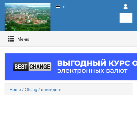
▼
Mеню
Home
/
Otsing
/
президент