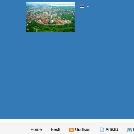
▼
Home
Eesti
Uudised
Artiklid