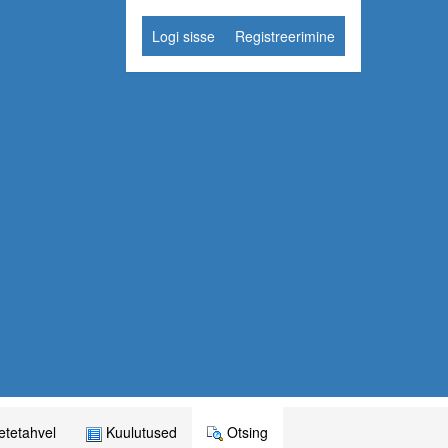
Logi sisse
Registreerimine
tetahvel
Kuulutused
Otsing