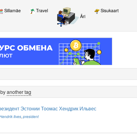
Sillamäe
Travel
Sisukaart
Äri
 by
another tag
резидент Эстонии Тоомас Хендрик Ильвес
endrik Ilves
,
president