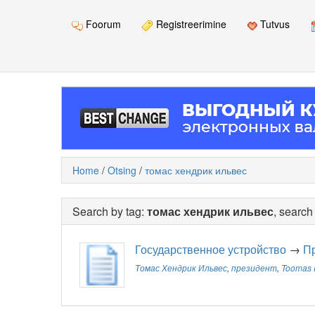
Foorum
Registreerimine
Tutvus
Home
/
Otsing
/
томас хендрик ильвес
Search by tag:
томас хендрик ильвес
, search
Государственное устройство
→
П
Томас Хендрик Ильвес
,
президент
,
Toomas H