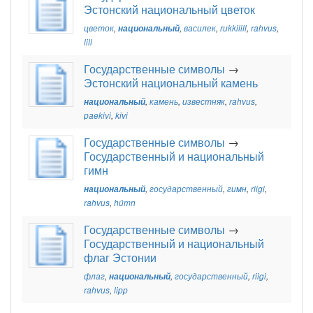
Эстонский национальный цветок
цветок
,
национальный
,
василек
,
rukkilill
,
rahvus
,
lill
Государственные символы
→
Эстонский национальный камень
национальный
,
камень
,
известняк
,
rahvus
,
paekivi
,
kivi
Государственные символы
→
Государственный и национальный
гимн
национальный
,
государственный
,
гимн
,
riigi
,
rahvus
,
hümn
Государственные символы
→
Государственный и национальный
флаг Эстонии
флаг
,
национальный
,
государственный
,
riigi
,
rahvus
,
lipp