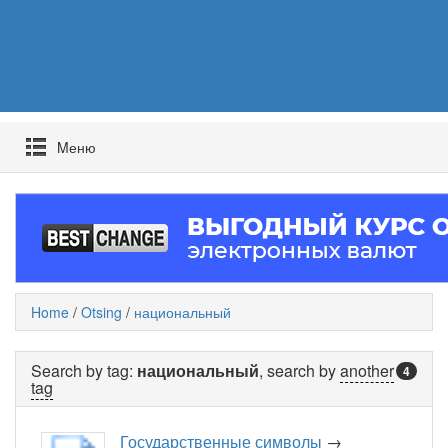
Mеню
Home
/
Otsing
/
национальный
Search by tag:
национальный
, search by
another
4
tag
Государственные символы
→