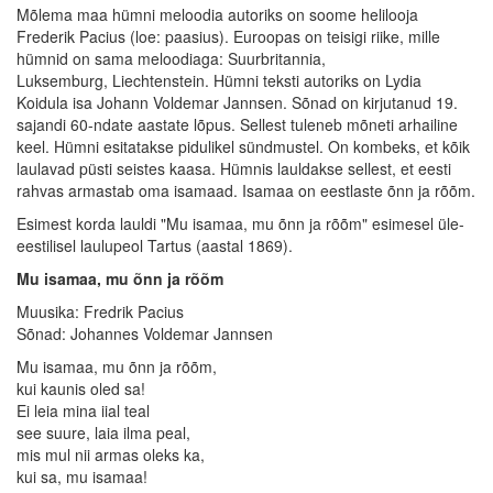
Mõlema maa hümni meloodia autoriks on soome helilooja
Frederik Pacius (loe: paasius). Euroopas on teisigi riike, mille
hümnid on sama meloodiaga: Suurbritannia,
Luksemburg, Liechtenstein. Hümni teksti autoriks on Lydia
Koidula isa Johann Voldemar Jannsen. Sõnad on kirjutanud 19.
sajandi 60-ndate aastate lõpus. Sellest tuleneb mõneti arhailine
keel. Hümni esitatakse pidulikel sündmustel. On kombeks, et kõik
laulavad püsti seistes kaasa. Hümnis lauldakse sellest, et eesti
rahvas armastab oma isamaad. Isamaa on eestlaste õnn ja rõõm.
Esimest korda lauldi "Mu isamaa, mu õnn ja rõõm" esimesel üle-
eestilisel laulupeol Tartus (aastal 1869).
Mu isamaa, mu õnn ja rõõm
Muusika: Fredrik Pacius
Sõnad: Johannes Voldemar Jannsen
Mu isamaa, mu õnn ja rõõm,
kui kaunis oled sa!
Ei leia mina iial teal
see suure, laia ilma peal,
mis mul nii armas oleks ka,
kui sa, mu isamaa!