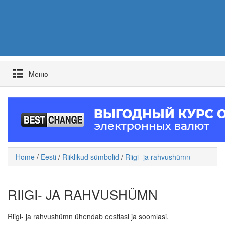
Mеню
Home
/
Eesti
/
Riiklikud sümbolid
/
Riigi- ja rahvushümn
RIIGI- JA RAHVUSHÜMN
Riigi- ja rahvushümn ühendab eestlasi ja soomlasi.