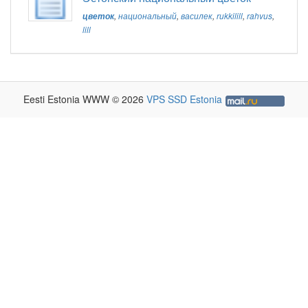
цветок
,
национальный
,
василек
,
rukkilill
,
rahvus
,
lill
Eesti Estonia WWW © 2026
VPS SSD Estonia