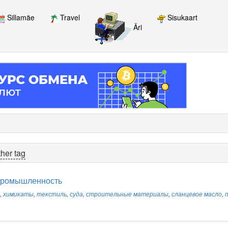
Sillamäe
Travel
Sisukaart
Äri
her tag
промышленность
,
химикаты
,
текстиль
,
суда
,
строительные материалы
,
сланцевое масло
,