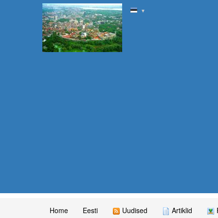
▼
Home
Eesti
Uudised
Artiklid