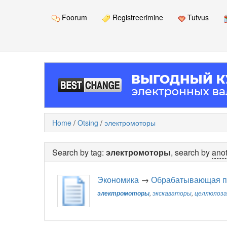
Foorum
Registreerimine
Tutvus
Home
/
Otsing
/
электромоторы
Search by tag:
электромоторы
, search by
anot
Экономика
→
Обрабатывающая 
электромоторы
,
экскаваторы
,
целлюлоза