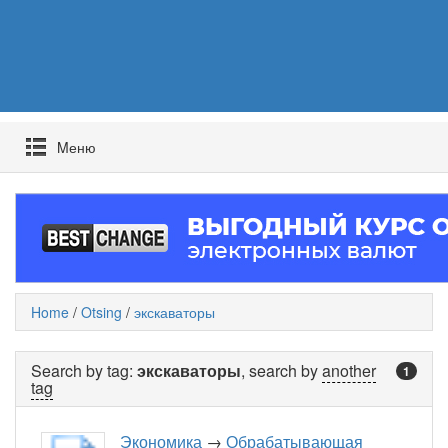
Mеню
Home
/
Otsing
/
экскаваторы
Search by tag:
экскаваторы
, search by
another
1
tag
Экономика
→
Обрабатывающая