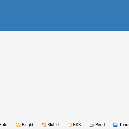
Foto
Blogid
Klubid
KKK
Pood
Teade