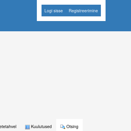
Logi sisse
Registreerimine
tetahvel
Kuulutused
Otsing