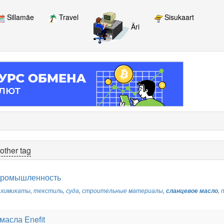
Sillamäe
Travel
Sisukaart
Äri
other tag
промышленность
,
химикаты
,
текстиль
,
суда
,
строительные материалы
,
сланцевое масло
,
масла Enefit