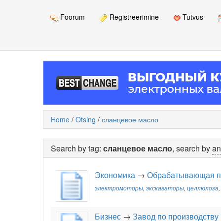
Foorum
Registreerimine
Tutvus
Home
/
Otsing
/
сланцевое масло
Search by tag:
сланцевое масло
, search by
an
Экономика
→
Обрабатывающая 
электромоторы
,
экскаваторы
,
целлюлоза
Бизнес
→
Завод по производству 