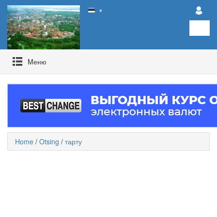
▼
Mеню
Home
/
Otsing
/
тарту