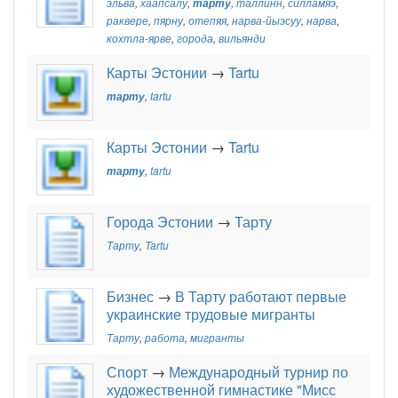
эльва
,
хаапсалу
,
тарту
,
таллинн
,
силламяэ
,
раквере
,
пярну
,
отепяя
,
нарва-йыэсуу
,
нарва
,
кохтла-ярве
,
города
,
вильянди
Карты Эстонии
→
Tartu
тарту
,
tartu
Карты Эстонии
→
Tartu
тарту
,
tartu
Города Эстонии
→
Тарту
Тарту
,
Tartu
Бизнес
→
В Тарту работают первые
украинские трудовые мигранты
Тарту
,
работа
,
мигранты
Спорт
→
Международный турнир по
художественной гимнастике "Мисс