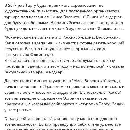
В 26-й раз Тарту будет принимать соревнования по
художественной гимнастике. Для постоянного организатора
турнира под названием "Мисс Валентайн" Яники Мёльдер эти
дни будут особенными. В олимпийском сезоне в Тарту можно
будет увидеть весь цвет мировой художественной гимнастики.
"Конечно, самые сильные это Россия. Украина, Белоруссия.
Как я сегодня видела, наши гимнастки готовы делать хороший
результат. Все, кто выступают, все спортсменки хотят
выступать на Олимпиаде.
Я честно говоря очень рада, я уже 5 лет думала, что хочу
проводить Гран-при и в этом году у нас получилось", - сказала
"Актуальной камере" Мёлдьер.
Для эстонских гимнасток участие в "Мисс Валентайн" всегда
почетно и желанно. Здесь можно проверить свою готовность и
сравнить ее с мировыми стандартами. В спортхолле "Калев"
все три ведущие спортсменки Эстонии показали свои
программы, с которыми собираются выступать в Тарту. Задачи
у всех разные.
"Я хочу войти в финал. И считаю, что у меня есть для этого
все возможности. Если я проведу для себя очень удачно все
четыре вида, то у меня будет такая возможность войти в