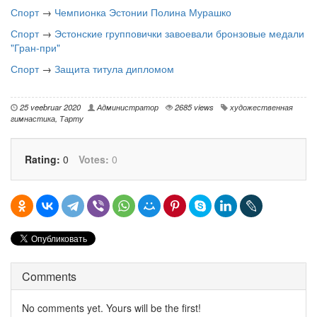
Спорт
→
Чемпионка Эстонии Полина Мурашко
Спорт
→
Эстонские групповички завоевали бронзовые медали
"Гран-при"
Спорт
→
Защита титула дипломом
25 veebruar 2020
Администратор
2685 views
художественная
гимнастика
,
Тарту
Rating:
0
Votes:
0
Comments
No comments yet. Yours will be the first!