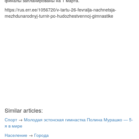
финалы запланированы на 1 марта.
https://rus.err.ee/1056720/v-tartu-26-fevralja-nachnetsja-
mezhdunarodnyj-turnir-po-hudozhestvennoj-gimnastike
Similar articles:
Спорт
→
Молодая эстонская гимнастка Полина Мурашко — 5-
я в мире
Население
→
Города