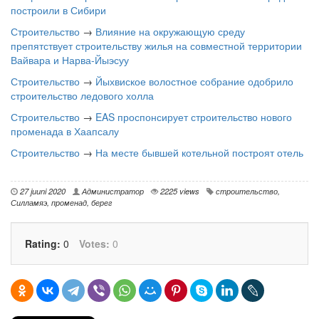
построили в Сибири
Строительство
→
Влияние на окружающую среду
препятствует строительству жилья на совместной территории
Вайвара и Нарва-Йыэсуу
Строительство
→
Йыхвиское волостное собрание одобрило
строительство ледового холла
Строительство
→
EAS проспонсирует строительство нового
променада в Хаапсалу
Строительство
→
На месте бывшей котельной построят отель
27 juuni 2020
Администратор
2225 views
строительство
,
Силламяэ
,
променад
,
берег
Rating:
0
Votes:
0