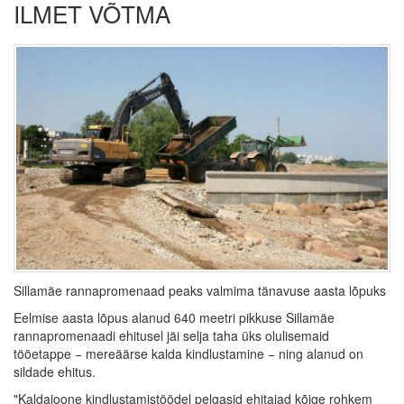
ILMET VÕTMA
Sillamäe rannapromenaad peaks valmima tänavuse aasta lõpuks
Eelmise aasta lõpus alanud 640 meetri pikkuse Sillamäe
rannapromenaadi ehitusel jäi selja taha üks olulisemaid
tööetappe − mereäärse kalda kindlustamine − ning alanud on
sildade ehitus.
"Kaldajoone kindlustamistöödel pelgasid ehitajad kõige rohkem