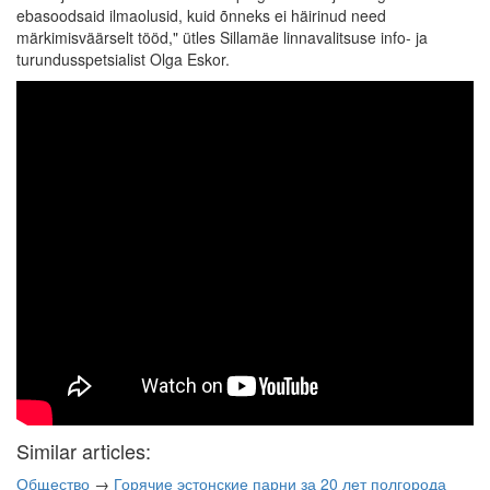
ebasoodsaid ilmaolusid, kuid õnneks ei häirinud need
märkimisväärselt tööd," ütles Sillamäe linnavalitsuse info- ja
turundusspetsialist Olga Eskor.
Similar articles:
Общество
→
Горячие эстонские парни за 20 лет полгорода