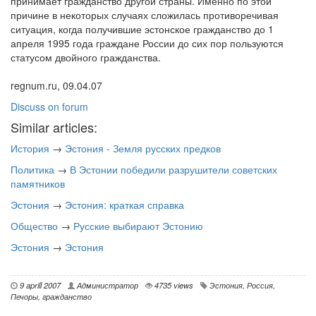
принимает гражданство другой страны. Именно по этой
причине в некоторых случаях сложилась противоречивая
ситуация, когда получившие эстонское гражданство до 1
апреля 1995 года граждане России до сих пор пользуются
статусом двойного гражданства.
regnum.ru, 09.04.07
Discuss on forum
Similar articles:
История
→
Эстония - Земля русских предков
Политика
→
В Эстонии победили разрушители советских
памятников
Эстония
→
Эстония: краткая справка
Общество
→
Русские выбирают Эстонию
Эстония
→
Эстония
9 aprill 2007
Администратор
4735 views
Эстония
,
Россия
,
Печоры
,
гражданство