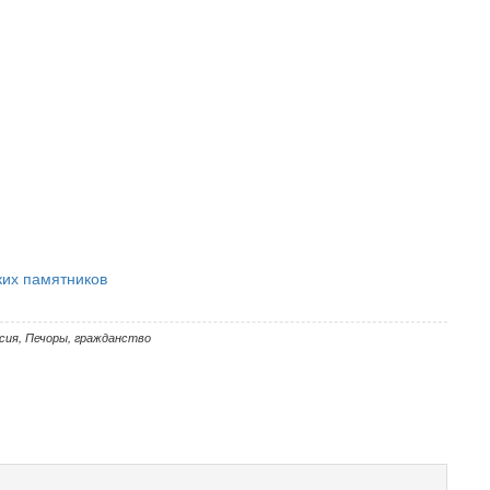
ких памятников
сия
,
Печоры
,
гражданство