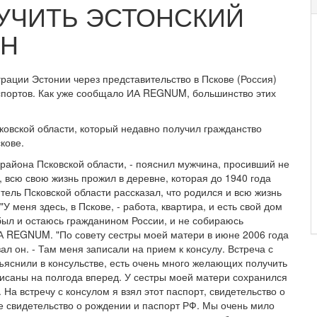
ЛУЧИТЬ ЭСТОНСКИЙ
ОН
грации Эстонии через представительство в Пскове (Россия)
аспортов. Как уже сообщало ИА REGNUM, большинство этих
овской области, который недавно получил гражданство
кове.
района Псковской области, - пояснил мужчина, просивший не
, всю свою жизнь прожил в деревне, которая до 1940 года
тель Псковской области рассказал, что родился и всю жизнь
У меня здесь, в Пскове, - работа, квартира, и есть свой дом
был и остаюсь гражданином России, и не собираюсь
ИА REGNUM. "По совету сестры моей матери в июне 2006 года
зал он. - Там меня записали на прием к консулу. Встреча с
бъяснили в консульстве, есть очень много желающих получить
списаны на полгода вперед. У сестры моей матери сохранился
На встречу с консулом я взял этот паспорт, свидетельство о
е свидетельство о рождении и паспорт РФ. Мы очень мило