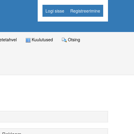
Logi sisse
Registreerimine
tetahvel
Kuulutused
Otsing