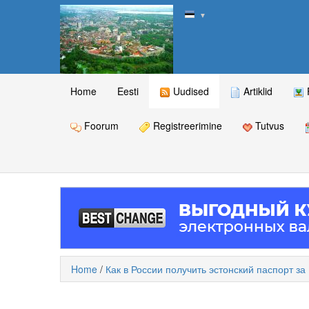
▼
Home
Eesti
Uudised
Artiklid
Foorum
Registreerimine
Tutvus
Home
/
Как в России получить эстонский паспорт за