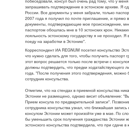
побеседовали, консул был очень рад тому, что у меня
запрашивать подтверждение в эстонском архиве. Я сд
России. Все документы у меня забрали, только паспо
2007 года я получил по почте приглашение, и прямо 
документы, подтверждающие мое происхождение, мне 
паспортом обошлась мне в 10 эстонских крон. Никаких
лояльность эстонскому государству я не проходил. Я 
поеду на заработки в Эстонию".
Корреспондент ИА REGNUM посетил консульство Эстон
что нужно сделать для того, чтобы получить паспорт 
этот вопрос решается только после встречи с консуло
должны подтвердить, что предки ходатайствующего л
года. "После получения этого подтверждения, можно б
сотрудник консульства.
Отметим, что на стендах в приемной консульства ни
Эстонии не размещено, однако висит объявление: "Вы
Прием консула по предварительной записи". Позвон
сотрудника консульства узнал, что ближайшая запись 
консулом Эстонии может произойти уже в мае. По сло
бы уменьшить срок получения гражданства Эстонии жи
эстонского консульства подтвердила, что при сдаче в