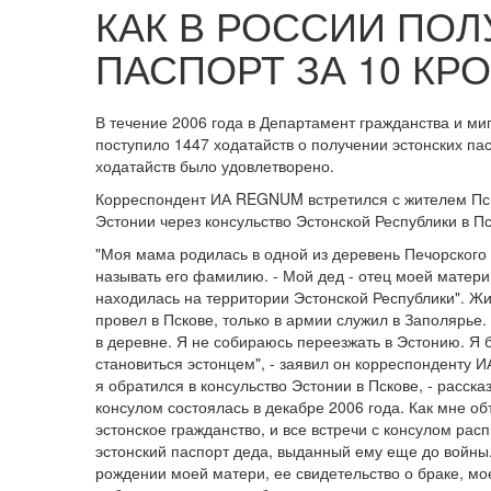
КАК В РОССИИ ПО
ПАСПОРТ ЗА 10 КР
В течение 2006 года в Департамент гражданства и ми
поступило 1447 ходатайств о получении эстонских п
ходатайств было удовлетворено.
Корреспондент ИА REGNUM встретился с жителем Пск
Эстонии через консульство Эстонской Республики в Пс
"Моя мама родилась в одной из деревень Печорского 
называть его фамилию. - Мой дед - отец моей матери
находилась на территории Эстонской Республики". Жи
провел в Пскове, только в армии служил в Заполярье. "
в деревне. Я не собираюсь переезжать в Эстонию. Я 
становиться эстонцем", - заявил он корреспонденту 
я обратился в консульство Эстонии в Пскове, - расска
консулом состоялась в декабре 2006 года. Как мне о
эстонское гражданство, и все встречи с консулом ра
эстонский паспорт деда, выданный ему еще до войны. 
рождении моей матери, ее свидетельство о браке, мо