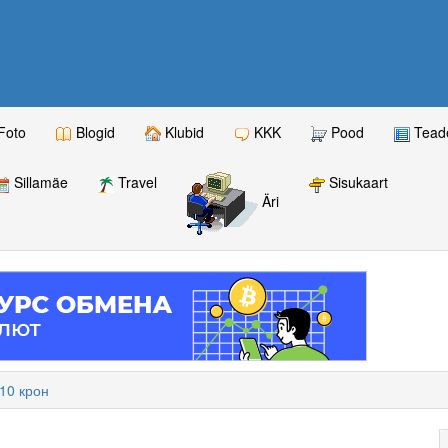
Foto
Blogid
Klubid
KKK
Pood
Teade
Sillamäe
Travel
Sisukaart
Äri
 10 крон