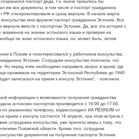
 сохранился паспорт деда, т.к. иначе пришлось бы
ал им все документы, в том числе и паспорт гражданина
рт РФ отксерокопировали и сразу вернули. В начале марта
в консульстве мне вручили паспорт гражданина Эстонии. Все
вернули вместе с паспортом Эстонии. Да, все эта история с
 экзаменов на знание эстонского языка и проверки на
вообще не знаю эстонского языка, но, может быть, летом
ии в Пскове и поинтересовался у работников консульства,
гражданина Эстонии. Сотрудник консульства пояснила, что
м. Но перед этим необходимо направить запрос в архив, где
ица проживали на территории Эстонской Республики до 1940
удет записаться на прием к консулу Эстонии", - пояснила
какой информации о возможности получения гражданства
дача эстонских паспортов производится с 16:00 до 17:00.
ив по указанному телефону, корреспондент ИА REGNUM от
на прием к консулу состоится 16 апреля, при этом встреча с
вам сотрудника консульства, уже приняты меры к тому, что
телями Псковской области. Кроме того, сотрудник
 консульство документов на получение паспорта Эстонии