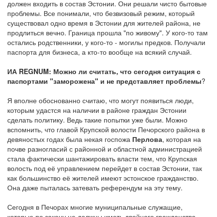
должен входить в состав Эстонии. Они решали чисто бытовые
проблемы. Все понимали, что безвизовый режим, который
существовал одно время в Эстонии для жителей района, не
продлиться вечно. Граница прошла "по живому". У кого-то там
остались родственники, у кого-то - могилы предков. Получали
паспорта для бизнеса, а кто-то вообще на всякий случай.
ИА REGNUM: Можно ли считать, что сегодня ситуация с
паспортами "заморожена" и не представляет проблемы
?
Я вполне обоснованно считаю, что могут появиться люди,
которым удастся на наличии в районе граждан Эстонии
сделать политику. Ведь такие попытки уже были. Можно
вспомнить, что главой Крупской волости Печорского района в
девяностых годах была некая госпожа
Перлова
, которая на
почве разногласий с районной и областной администрацией
стала фактически шантажировать власти тем, что Крупская
волость под её управлением перейдет в состав Эстонии, так
как большинство её жителей имеют эстонское гражданство.
Она даже пыталась затевать референдум на эту тему.
Сегодня в Печорах многие муниципальные служащие,
которые по закону не должны иметь двойного гражданства,