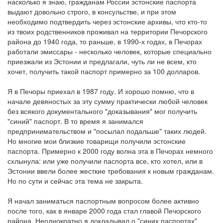
насколько я знаю, гражданам России эстонские паспорта
выдают довольно строго, в консульстве, и при этом
необходимо подтвердить через эстонские архивы, что кто-то
из твоих родственников проживал на территории Печорского
района до 1940 года, то раньше, в 1990-х годах, в Печорах
работали эмиссары - несколько человек, которые специально
приезжали из Эстонии и предлагали, чуть ли не всем, кто
хочет, получить такой паспорт примерно за 100 долларов.
Я в Печоры приехал в 1987 году. И хорошо помню, что в
начале девяностых за эту сумму практически любой человек
без всякого документального "доказывания" мог получить
"синий" паспорт. В то время я занимался
предпринимательством и "посылал подальше" таких людей.
Но многие мои близкие товарищи получили эстонские
паспорта. Примерно к 2000 году волна эта в Печорах немного
схлынула: или уже получили паспорта все, кто хотел, или в
Эстонии ввели более жесткие требования к новым гражданам.
Но по сути и сейчас эта тема не закрыта.
Я начал заниматься паспортным вопросом более активно
после того, как в январе 2000 года стал главой Печорского
района. Неоднократно я докладывал о "синих паспортах"